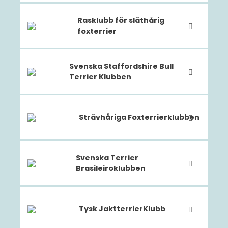
Rasklubb för släthårig
foxterrier
Svenska Staffordshire Bull
Terrier Klubben
Strävhåriga Foxterrierklubben
Svenska Terrier
Brasileiroklubben
Tysk JaktterrierKlubb