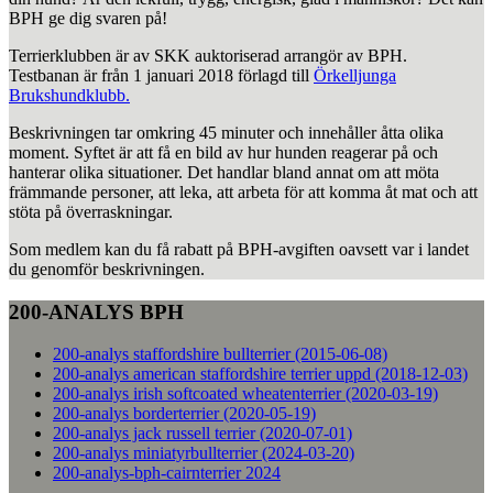
BPH ge dig svaren på!
Terrierklubben är av SKK auktoriserad arrangör av BPH.
Testbanan är från 1 januari 2018 förlagd till
Örkelljunga
Brukshundklubb.
Beskrivningen tar omkring 45 minuter och innehåller åtta olika
moment. Syftet är att få en bild av hur hunden reagerar på och
hanterar olika situationer. Det handlar bland annat om att möta
främmande personer, att leka, att arbeta för att komma åt mat och att
stöta på överraskningar.
Som medlem kan du få rabatt på BPH-avgiften oavsett var i landet
du genomför beskrivningen.
200-ANALYS BPH
200-analys staffordshire bullterrier (2015-06-08)
200-analys american staffordshire terrier uppd (2018-12-03)
200-analys irish softcoated wheatenterrier (2020-03-19)
200-analys borderterrier (2020-05-19)
200-analys jack russell terrier (2020-07-01)
200-analys miniatyrbullterrier (2024-03-20)
200-analys-bph-cairnterrier 2024