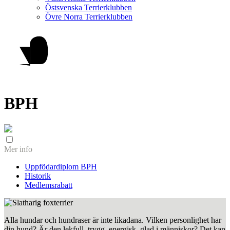
Östsvenska Terrierklubben
Övre Norra Terrierklubben
BPH
Mer info
Uppfödardiplom BPH
Historik
Medlemsrabatt
Alla hundar och hundraser är inte likadana. Vilken personlighet har
din hund? Är den lekfull, trygg, energisk, glad i människor? Det kan