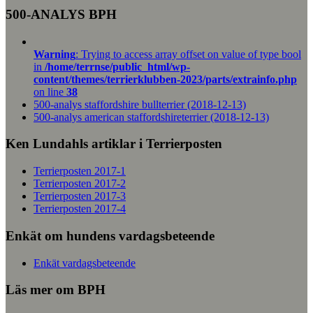
500-ANALYS BPH
Warning
: Trying to access array offset on value of type bool
in
/home/terrnse/public_html/wp-
content/themes/terrierklubben-2023/parts/extrainfo.php
on line
38
500-analys staffordshire bullterrier (2018-12-13)
500-analys american staffordshireterrier (2018-12-13)
Ken Lundahls artiklar i Terrierposten
Terrierposten 2017-1
Terrierposten 2017-2
Terrierposten 2017-3
Terrierposten 2017-4
Enkät om hundens vardagsbeteende
Enkät vardagsbeteende
Läs mer om BPH