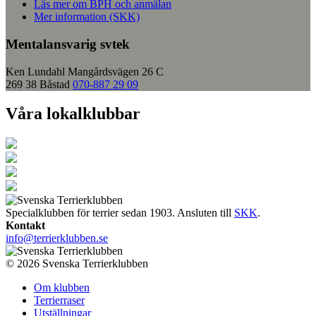
Läs mer om BPH och anmälan
Mer information (SKK)
Mentalansvarig svtek
Ken Lundahl
Mangårdsvägen 26 C
269 38 Båstad
070-887 29 09
Våra lokalklubbar
Specialklubben för terrier sedan 1903. Ansluten till
SKK
.
Kontakt
info@terrierklubben.se
© 2026 Svenska Terrierklubben
Om klubben
Terrierraser
Utställningar