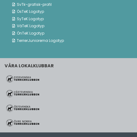
UTMÄRKELSER
SvTk-grafisk-profil
ÖsTeK Logotyp
KOMMITTÉER
SyTeK Logotyp
VäTeK Logotyp
Avel
ÖnTeK Logotyp
Utbildning & förening
TerrierJuniorerna Logotyp
Exteriördomare
Numerärt små terrierraser
VÅRA LOKALKLUBBAR
Terrierjuniorerna
Viltspår
Jakt
Mentalitet
Övriga kommittéer
TERRIERPOSTEN