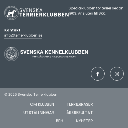
LOGOTYP OCH GRAFISK PROFIL
Specialklubben för terrier sedan
1903. Ansluten till
SKK
.
Kontakt
info@terrierklubben.se
© 2026 Svenska Terrierklubben
OM KLUBBEN
TERRIERRASER
UTSTÄLLNINGAR
ÅRSRESULTAT
BPH
NYHETER