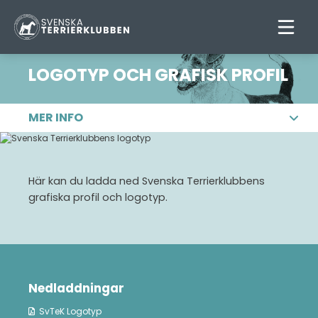
LOGOTYP OCH GRAFISK PROFIL
MER INFO
STYRELSEN
MEDLEMSKAP
Här kan du ladda ned Svenska Terrierklubbens
RAS- & LOKALKLUBBAR
grafiska profil och logotyp.
STATUTER
STADGAR
HANDBOKEN
Nedladdningar
TF PROTOKOLL
SvTeK Logotyp