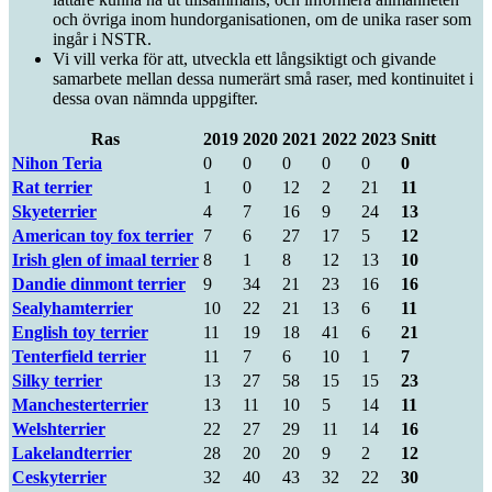
och övriga inom hundorganisationen, om de unika raser som
ingår i NSTR.
Vi vill verka för att, utveckla ett långsiktigt och givande
samarbete mellan dessa numerärt små raser, med kontinuitet i
dessa ovan nämnda uppgifter.
Ras
2019
2020
2021
2022
2023
Snitt
Nihon Teria
0
0
0
0
0
0
Rat terrier
1
0
12
2
21
11
Skyeterrier
4
7
16
9
24
13
American toy fox terrier
7
6
27
17
5
12
Irish glen of imaal terrier
8
1
8
12
13
10
Dandie dinmont terrier
9
34
21
23
16
16
Sealyhamterrier
10
22
21
13
6
11
English toy terrier
11
19
18
41
6
21
Tenterfield terrier
11
7
6
10
1
7
Silky terrier
13
27
58
15
15
23
Manchesterterrier
13
11
10
5
14
11
Welshterrier
22
27
29
11
14
16
Lakelandterrier
28
20
20
9
2
12
Ceskyterrier
32
40
43
32
22
30