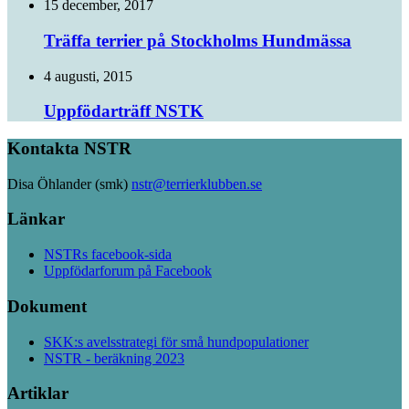
15 december, 2017
Träffa terrier på Stockholms Hundmässa
4 augusti, 2015
Uppfödarträff NSTK
Kontakta NSTR
Disa Öhlander (smk)
nstr@terrierklubben.se
Länkar
NSTRs facebook-sida
Uppfödarforum på Facebook
Dokument
SKK:s avelsstrategi för små hundpopulationer
NSTR - beräkning 2023
Artiklar