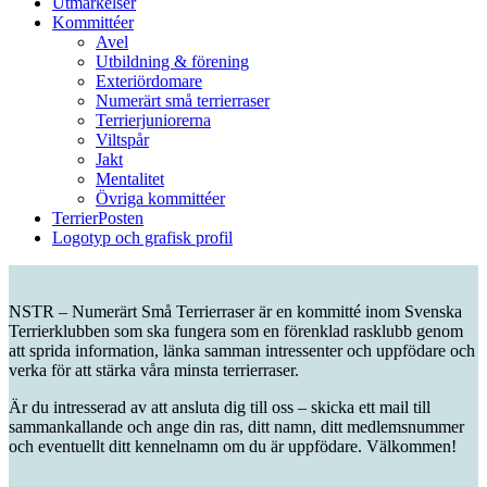
Utmärkelser
Kommittéer
Avel
Utbildning & förening
Exteriördomare
Numerärt små terrierraser
Terrierjuniorerna
Viltspår
Jakt
Mentalitet
Övriga kommittéer
TerrierPosten
Logotyp och grafisk profil
NSTR – Numerärt Små Terrierraser är en kommitté inom Svenska
Terrierklubben som ska fungera som en förenklad rasklubb genom
att sprida information, länka samman intressenter och uppfödare och
verka för att stärka våra minsta terrierraser.
Är du intresserad av att ansluta dig till oss – skicka ett mail till
sammankallande och ange din ras, ditt namn, ditt medlemsnummer
och eventuellt ditt kennelnamn om du är uppfödare. Välkommen!