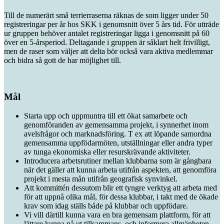
Till de numerärt små terrierraserna räknas de som ligger under 50
registreringar per år hos SKK i genomsnitt över 5 års tid. För utträde
ur gruppen behöver antalet registreringar ligga i genomsnitt på 60
över en 5-årsperiod. Deltagande i gruppen är såklart helt frivilligt,
men de raser som väljer att delta bör också vara aktiva medlemmar
och bidra så gott de har möjlighet till.
Mål
Starta upp och uppmuntra till ett ökat samarbete och
genomföranden av gemensamma projekt, i synnerhet inom
avelsfrågor och marknadsföring. T ex att löpande samordna
gemensamma uppfödarmöten, utställningar eller andra typer
av tunga ekonomiska eller resurskrävande aktiviteter.
Introducera arbetsrutiner mellan klubbarna som är gångbara
när det gäller att kunna arbeta utifrån aspekten, att genomföra
projekt i mesta mån utifrån geografisk synvinkel.
Att kommittén dessutom blir ett tyngre verktyg att arbeta med
för att uppnå olika mål, för dessa klubbar, i takt med de ökade
krav som idag ställs både på klubbar och uppfödare.
Vi vill därtill kunna vara en bra gemensam plattform, för att
lättare kunna nå ut tillsammans, och informera allmänheten