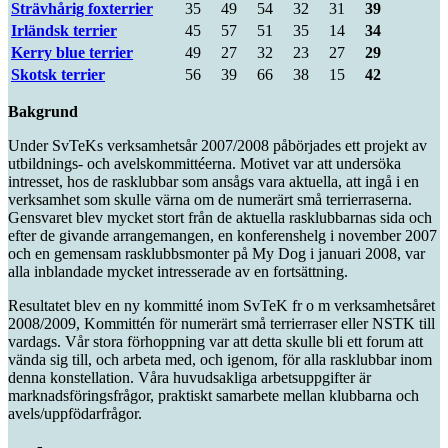
Strävhårig foxterrier
35
49
54
32
31
39
Irländsk terrier
45
57
51
35
14
34
Kerry blue terrier
49
27
32
23
27
29
Skotsk terrier
56
39
66
38
15
42
Bakgrund
Under SvTeKs verksamhetsår 2007/2008 påbörjades ett projekt av
utbildnings- och avelskommittéerna. Motivet var att undersöka
intresset, hos de rasklubbar som ansågs vara aktuella, att ingå i en
verksamhet som skulle värna om de numerärt små terrierraserna.
Gensvaret blev mycket stort från de aktuella rasklubbarnas sida och
efter de givande arrangemangen, en konferenshelg i november 2007
och en gemensam rasklubbsmonter på My Dog i januari 2008, var
alla inblandade mycket intresserade av en fortsättning.
Resultatet blev en ny kommitté inom SvTeK fr o m verksamhetsåret
2008/2009, Kommittén för numerärt små terrierraser eller NSTK till
vardags. Vår stora förhoppning var att detta skulle bli ett forum att
vända sig till, och arbeta med, och igenom, för alla rasklubbar inom
denna konstellation. Våra huvudsakliga arbetsuppgifter är
marknadsföringsfrågor, praktiskt samarbete mellan klubbarna och
avels/uppfödarfrågor.