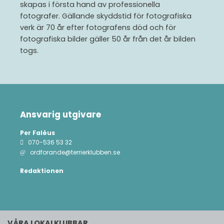
skapas i första hand av professionella
fotografer. Gällande skyddstid för fotografiska
verk är 70 år efter fotografens död och för
fotografiska bilder gäller 50 år från det år bilden
togs.
Ansvarig utgivare
Per Faléus
070-536 53 32
ordforande@terrierklubben.se
Redaktionen
VÅRA LOKALKLUBBAR