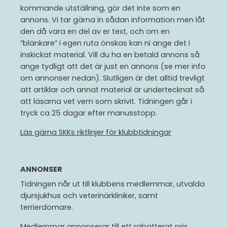
kommande utställning, gör det inte som en
annons. Vi tar gärna in sådan information men låt
den då vara en del av er text, och om en
”blänkare” i egen ruta önskas kan ni ange det i
inskickat material. Vill du ha en betald annons så
ange tydligt att det är just en annons (se mer info
om annonser nedan). Slutligen är det alltid trevligt
att artiklar och annat material är undertecknat så
att läsarna vet vem som skrivit. Tidningen går i
tryck ca 25 dagar efter manusstopp.
Läs gärna SKKs riktlinjer för klubbtidningar
ANNONSER
Tidningen når ut till klubbens medlemmar, utvalda
djursjukhus och veterinärkliniker, samt
terrierdomare.
Medlemmar annonserar till ett rabatterat pris.