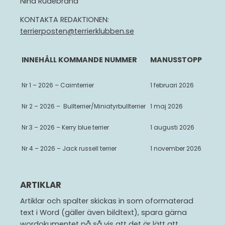
Nina Rudebrand
UTMÄRKELSER
KONTAKTA REDAKTIONEN:
KOMMITTÉER
terrierposten@terrierklubben.se
Avel
INNEHÅLL KOMMANDE NUMMER
MANUSSTOPP
Utbildning & förening
Exteriördomare
Nr 1 – 2026 – Cairnterrier
1 februari 2026
Numerärt små terrierraser
Nr 2 – 2026 – Bullterrier/Miniatyrbullterrier
1 maj 2026
Terrierjuniorerna
Nr 3 – 2026 – Kerry blue terrier
1 augusti 2026
Viltspår
Nr 4 – 2026 – Jack russell terrier
1 november 2026
Jakt
Mentalitet
ARTIKLAR
Övriga kommittéer
Artiklar och spalter skickas in som oformaterad
TERRIERPOSTEN
text i Word (gäller även bildtext), spara gärna
wordokumentet på så vis att det är lätt att