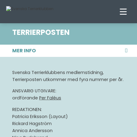
TERRIERPOSTEN
MER INFO
STYRELSEN
Svenska Terrierklubbens medlemstidning,
MEDLEMSKAP
Terrierposten utkommer med fyra nummer per år.
RAS- & LOKALKLUBBAR
ANSVARIG UTGIVARE:
STATUTER
ordförande
Per Faléus
STADGAR
REDAKTIONEN:
Patricia Eriksson (Layout)
HANDBOKEN
Rickard Hagström
TF PROTOKOLL
Annica Andersson