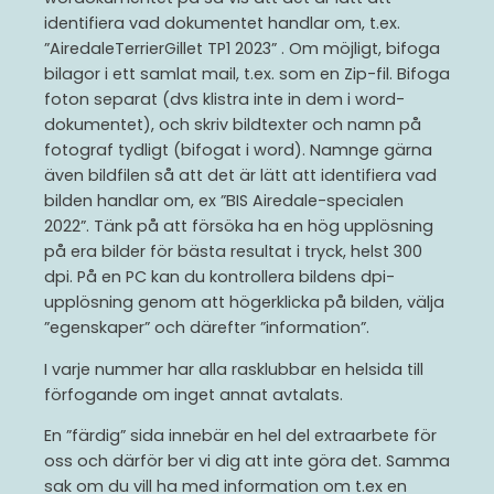
LOGOTYP OCH GRAFISK PROFIL
identifiera vad dokumentet handlar om, t.ex.
”AiredaleTerrierGillet TP1 2023” . Om möjligt, bifoga
bilagor i ett samlat mail, t.ex. som en Zip-fil. Bifoga
foton separat (dvs klistra inte in dem i word-
dokumentet), och skriv bildtexter och namn på
fotograf tydligt (bifogat i word). Namnge gärna
även bildfilen så att det är lätt att identifiera vad
bilden handlar om, ex ”BIS Airedale-specialen
2022”. Tänk på att försöka ha en hög upplösning
på era bilder för bästa resultat i tryck, helst 300
dpi. På en PC kan du kontrollera bildens dpi-
upplösning genom att högerklicka på bilden, välja
”egenskaper” och därefter ”information”.
I varje nummer har alla rasklubbar en helsida till
förfogande om inget annat avtalats.
En ”färdig” sida innebär en hel del extraarbete för
oss och därför ber vi dig att inte göra det. Samma
sak om du vill ha med information om t.ex en