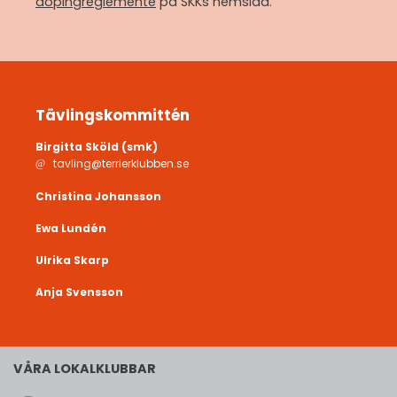
dopingreglemente
på SKKs hemsida.
Tävlingskommittén
Birgitta Sköld (smk)
tavling@terrierklubben.se
Christina Johansson
Ewa Lundén
Ulrika Skarp
Anja Svensson
VÅRA LOKALKLUBBAR