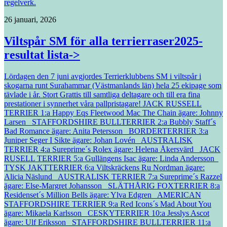
regelverk.
26 januari, 2026
Viltspår SM för alla terrierraser2025-
resultat lista->
Lördagen den 7 juni avgjordes Terrierklubbens SM i viltspår i
skogarna runt Surahammar (Västmanlands län) hela 25 ekipage som
tävlade i år. Stort Grattis till samtliga deltagare och till era fina
prestationer i synnerhet våra pallpristagare! JACK RUSSELL
TERRIER 1:a Happy Eqs Fleetwood Mac The Chain ägare: Johnny
Larsen STAFFORDSHIRE BULLTERRIER 2:a Bubbly Staff´s
Bad Romance ägare: Anita Petersson BORDERTERRIER 3:a
Juniper Seger I Sikte ägare: Johan Lovén AUSTRALISK
TERRIER 4:a Sureprime´s Rolex ägare: Helena Åkersvärd JACK
RUSELL TERRIER 5:a Gullängens Isac ägare: Linda Andersson
TYSK JAKTTERRIER 6:a Viltskräckens Ru Nordman ägare:
Alicia Näslund AUSTRALISK TERRIER 7:a Sureprime´s Razzel
ägare: Else-Margret Johansson SLÄTHÅRIG FOXTERRIER 8:a
Residenset´s Million Bells ägare: Ylva Edgren AMERICAN
STAFFORDSHIRE TERRIER 9:a Red Icons´s Mad About You
ägare: Mikaela Karlsson CESKYTERRIER 10:a Jesslys Ascot
ägare: Ulf Eriksson STAFFORDSHIRE BULLTERRIER 11:a