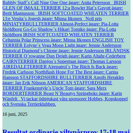
Bubbly Staff´s Call Nine One One ägare: Anita Petersson IRISH
GLEN OF IMAAL TERRIER 12:a Bowler Hat´s Gavott ägare:
Berit Magnusson IRISH SOFTCOATED WHEATEN TERRIER
13:e Venita´s Jogesh ägare: Minna Itkonen Noll pris
MINIATYRBULLTERRIER Almost-Perfect ägare: Pia-Lotta
Sköldborg Go-Go Shadow´s Hikari Tomiko ägare: Pia-Lotta
Sköldborg IRISH SOFTCOATED WHEATEN TERRIER
Celtannia Polar Prinscess ägare: Minna Itkonen ENGLISH TOY
TERRIER Eolyne´s Vega Moon Light ägare: Jennie Andersson
Historical Diamond´s Chione ägare: Jennie Andersson IRLÄNDSK
TERRIER O´rowanne Dun Deigh ägare: Karin Altahr-Cederberg
CAIRNTERRIER Danjou´s Superman ägare: Thomas Larsson
AIREDALETERRIER Airepatrol´s The Bitch Is Back ägare:
Fredrik Carlsson Northflash Hope For The Best ägare: Carina
Hansson STAFFORDSHIRE BULLTERRIER Anoifs Herakles
ägare: Jan Erik Nilsson AMERICAN STAFFORDSHIRE
TERRIER Frankenstyle´s Uncle Tom ägare: Sara Merx
BORDERTERRIER Beast N´Beautys Springboks ägare: Karin
Wänfelt Vi tackar ödmjukast våra sponsorer Hobbes, Kopskoppel
och Svenska Terrierklubben.
16 juni, 2025
Resultat ordinarie viltspårprov 17-18 maj