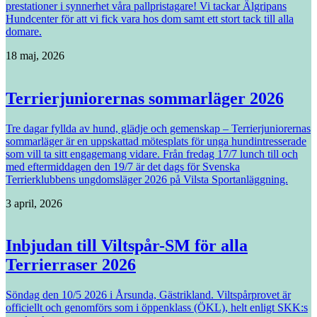
prestationer i synnerhet våra pallpristagare! Vi tackar Älgripans
Hundcenter för att vi fick vara hos dom samt ett stort tack till alla
domare.
18 maj, 2026
Terrierjuniorernas sommarläger 2026
Tre dagar fyllda av hund, glädje och gemenskap – Terrierjuniorernas
sommarläger är en uppskattad mötesplats för unga hundintresserade
som vill ta sitt engagemang vidare. Från fredag 17/7 lunch till och
med eftermiddagen den 19/7 är det dags för Svenska
Terrierklubbens ungdomsläger 2026 på Vilsta Sportanläggning.
3 april, 2026
Inbjudan till Viltspår-SM för alla
Terrierraser 2026
Söndag den 10/5 2026 i Årsunda, Gästrikland. Viltspårprovet är
officiellt och genomförs som i öppenklass (ÖKL), helt enligt SKK:s