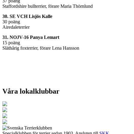
37 poäng
Staffordshire bullterrier, förare Maria Thörnlund
30. SE VCH Lisjös Kalle
30 poäng
Airedaleterrier
31. NOJV-16 Panya Lemart
15 poäng
Släthårig foxterrier, förare Lena Hansson
Våra lokalklubbar
Specialklubben för terrier sedan 1903. Ansluten till
SKK
.