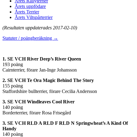
Årets Rallyterrier
Årets uppfödare
Årets Terrier
Årets Viltspårterrier
(Resultaten uppdaterades 2017-02-10)
Statuter / poängberäkning →
1. SE VCH River Deep’s River Queen
193 poäng
Cairnterrier, förare Jan-Inge Johansson
2. SE VCH Te Ora Magic Behind The Story
155 poäng
Staffordshire bullterrier, förare Cecilia Andersson
3. SE VCH Windleaves Cool River
140 poäng
Borderterrier, förare Rosa Frisegård
3. SE VCH RLD A RLD F RLD N Springwheat’s A Kind Of
Handy
140 poäng