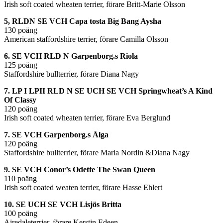
Irish soft coated wheaten terrier, förare Britt-Marie Olsson
5, RLDN SE VCH Capa tosta Big Bang Aysha
130 poäng
American staffordshire terrier, förare Camilla Olsson
6. SE VCH RLD N Garpenborg.s Riola
125 poäng
Staffordshire bullterrier, förare Diana Nagy
7. LP I LPII RLD N SE UCH SE VCH Springwheat’s A Kind
Of Classy
120 poäng
Irish soft coated wheaten terrier, förare Eva Berglund
7. SE VCH Garpenborg.s Ålga
120 poäng
Staffordshire bullterrier, förare Maria Nordin &Diana Nagy
9. SE VCH Conor’s Odette The Swan Queen
110 poäng
Irish soft coated weaten terrier, förare Hasse Ehlert
10. SE UCH SE VCH Lisjös Britta
100 poäng
Airedaleterrier, förare Kerstin Edeen