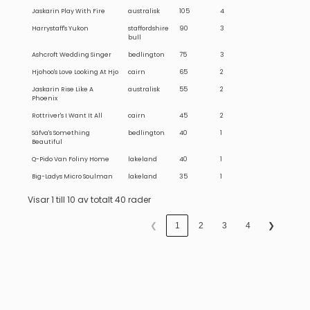
Jaskarin Play With Fire
australisk
105
4
ÅRETS UPPFÖDARE
Harrystaff's Yukon
staffordshire
90
3
bull
ÅRETS TERRIER
Ashcroft Wedding Singer
bedlington
75
3
ÅRETS VILTSPÅRTERRIER
Hjohoo's Love Looking At Hjo
cairn
65
2
Jaskarin Rise Like A
australisk
55
2
Phoenix
Rottriver's I Want It All
cairn
45
2
Säfva's Something
bedlington
40
1
Beautiful
Q-Pido Van Foliny Home
lakeland
40
1
Big-Ladys Micro Soulman
lakeland
35
1
Visar 1 till 10 av totalt 40 rader
❮
1
2
3
4
❯