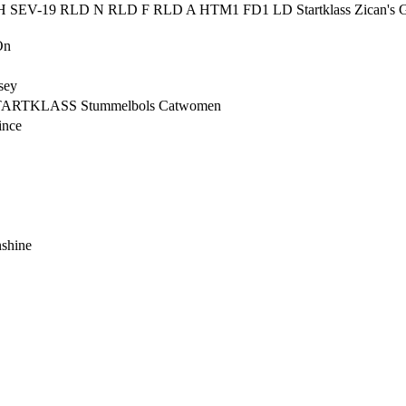
EV-19 RLD N RLD F RLD A HTM1 FD1 LD Startklass Zican's 
On
sey
ARTKLASS Stummelbols Catwomen
ince
shine