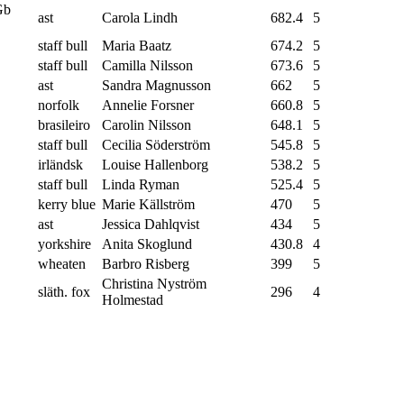
Gb
ast
Carola Lindh
682.4
5
staff bull
Maria Baatz
674.2
5
staff bull
Camilla Nilsson
673.6
5
ast
Sandra Magnusson
662
5
norfolk
Annelie Forsner
660.8
5
brasileiro
Carolin Nilsson
648.1
5
staff bull
Cecilia Söderström
545.8
5
irländsk
Louise Hallenborg
538.2
5
staff bull
Linda Ryman
525.4
5
kerry blue
Marie Källström
470
5
ast
Jessica Dahlqvist
434
5
yorkshire
Anita Skoglund
430.8
4
wheaten
Barbro Risberg
399
5
Christina Nyström
släth. fox
296
4
Holmestad