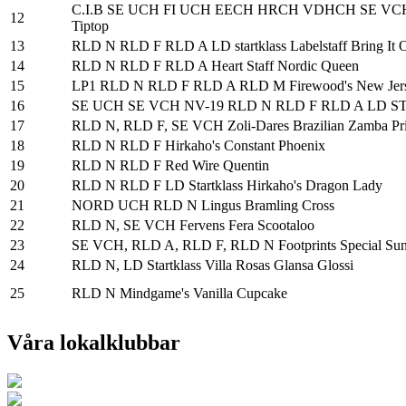
C.I.B SE UCH FI UCH EECH HRCH VDHCH SE VCH S
12
Tiptop
13
RLD N RLD F RLD A LD startklass Labelstaff Bring It 
14
RLD N RLD F RLD A Heart Staff Nordic Queen
15
LP1 RLD N RLD F RLD A RLD M Firewood's New Jer
16
SE UCH SE VCH NV-19 RLD N RLD F RLD A LD ST
17
RLD N, RLD F, SE VCH Zoli-Dares Brazilian Zamba Pr
18
RLD N RLD F Hirkaho's Constant Phoenix
19
RLD N RLD F Red Wire Quentin
20
RLD N RLD F LD Startklass Hirkaho's Dragon Lady
21
NORD UCH RLD N Lingus Bramling Cross
22
RLD N, SE VCH Fervens Fera Scootaloo
23
SE VCH, RLD A, RLD F, RLD N Footprints Special Sun
24
RLD N, LD Startklass Villa Rosas Glansa Glossi
25
RLD N Mindgame's Vanilla Cupcake
Våra lokalklubbar