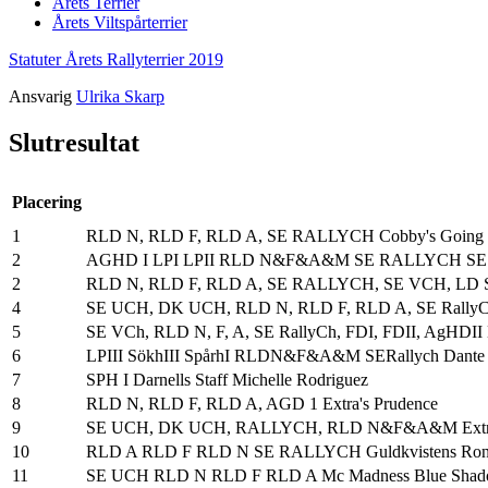
Årets Terrier
Årets Viltspårterrier
Statuter Årets Rallyterrier 2019
Ansvarig
Ulrika Skarp
Slutresultat
Placering
1
RLD N, RLD F, RLD A, SE RALLYCH Cobby's Going 
2
AGHD I LPI LPII RLD N&F&A&M SE RALLYCH SE VCH
2
RLD N, RLD F, RLD A, SE RALLYCH, SE VCH, LD S
4
SE UCH, DK UCH, RLD N, RLD F, RLD A, SE RallyCH 
5
SE VCh, RLD N, F, A, SE RallyCh, FDI, FDII, AgHDII 
6
LPIII SökhIII SpårhI RLDN&F&A&M SERallych Dante v
7
SPH I Darnells Staff Michelle Rodriguez
8
RLD N, RLD F, RLD A, AGD 1 Extra's Prudence
9
SE UCH, DK UCH, RALLYCH, RLD N&F&A&M Extra'
10
RLD A RLD F RLD N SE RALLYCH Guldkvistens Ronj
11
SE UCH RLD N RLD F RLD A Mc Madness Blue Sha