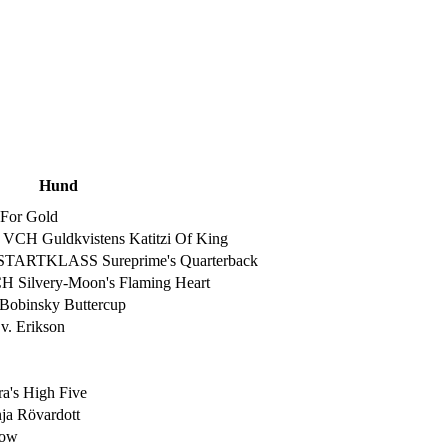
Hund
For Gold
 Guldkvistens Katitzi Of King
TARTKLASS Sureprime's Quarterback
Silvery-Moon's Flaming Heart
Bobinsky Buttercup
. Erikson
s High Five
a Rövardott
dow