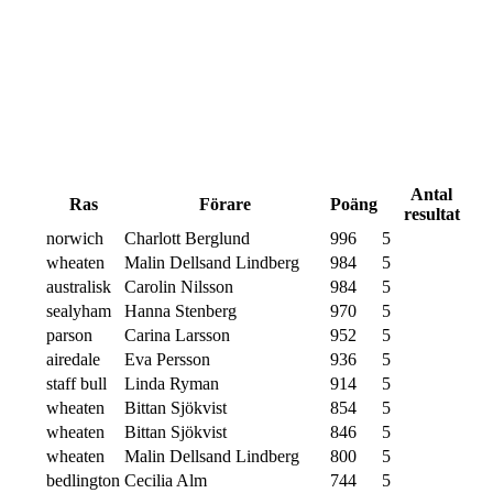
Antal
Ras
Förare
Poäng
resultat
norwich
Charlott Berglund
996
5
wheaten
Malin Dellsand Lindberg
984
5
australisk
Carolin Nilsson
984
5
sealyham
Hanna Stenberg
970
5
parson
Carina Larsson
952
5
airedale
Eva Persson
936
5
staff bull
Linda Ryman
914
5
wheaten
Bittan Sjökvist
854
5
wheaten
Bittan Sjökvist
846
5
wheaten
Malin Dellsand Lindberg
800
5
bedlington
Cecilia Alm
744
5