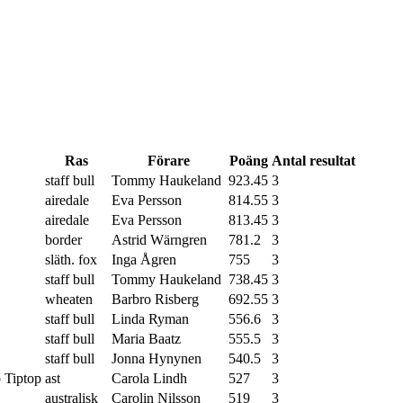
Ras
Förare
Poäng
Antal resultat
staff bull
Tommy Haukeland
923.45
3
airedale
Eva Persson
814.55
3
airedale
Eva Persson
813.45
3
border
Astrid Wärngren
781.2
3
släth. fox
Inga Ågren
755
3
staff bull
Tommy Haukeland
738.45
3
wheaten
Barbro Risberg
692.55
3
staff bull
Linda Ryman
556.6
3
staff bull
Maria Baatz
555.5
3
staff bull
Jonna Hynynen
540.5
3
Tiptop
ast
Carola Lindh
527
3
australisk
Carolin Nilsson
519
3