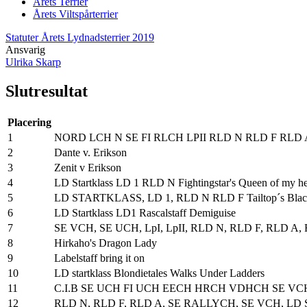
Årets Terrier
Årets Viltspårterrier
Statuter Årets Lydnadsterrier 2019
Ansvarig
Ulrika Skarp
Slutresultat
Placering
1
NORD LCH N SE FI RLCH LPII RLD N RLD F RLD A 
2
Dante v. Erikson
3
Zenit v Erikson
4
LD Startklass LD 1 RLD N Fightingstar's Queen of my he
5
LD STARTKLASS, LD 1, RLD N RLD F Tailtop´s Blac
6
LD Startklass LD1 Rascalstaff Demiguise
7
SE VCH, SE UCH, LpI, LpII, RLD N, RLD F, RLD A, 
8
Hirkaho's Dragon Lady
9
Labelstaff bring it on
10
LD startklass Blondietales Walks Under Ladders
11
C.I.B SE UCH FI UCH EECH HRCH VDHCH SE VCH S
12
RLD N, RLD F, RLD A, SE RALLYCH, SE VCH, LD S