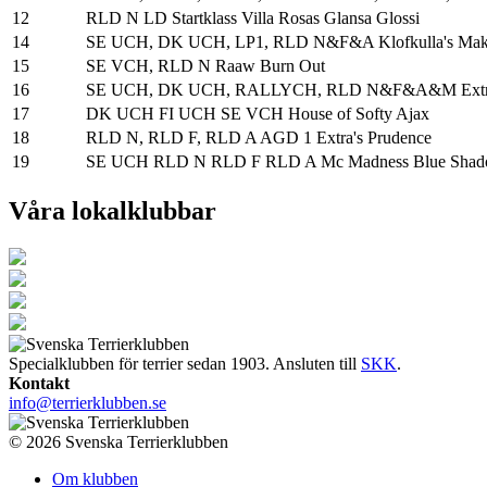
12
RLD N LD Startklass Villa Rosas Glansa Glossi
14
SE UCH, DK UCH, LP1, RLD N&F&A Klofkulla's Mak
15
SE VCH, RLD N Raaw Burn Out
16
SE UCH, DK UCH, RALLYCH, RLD N&F&A&M Extra'
17
DK UCH FI UCH SE VCH House of Softy Ajax
18
RLD N, RLD F, RLD A AGD 1 Extra's Prudence
19
SE UCH RLD N RLD F RLD A Mc Madness Blue Sha
Våra lokalklubbar
Specialklubben för terrier sedan 1903. Ansluten till
SKK
.
Kontakt
info@terrierklubben.se
© 2026 Svenska Terrierklubben
Om klubben