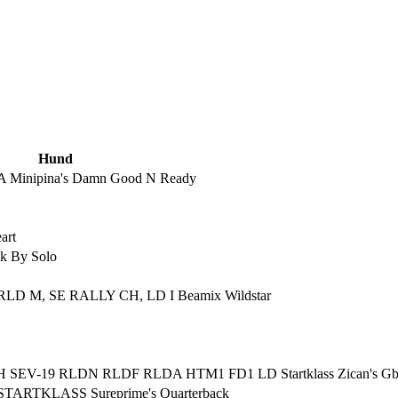
Hund
Minipina's Damn Good N Ready
art
k By Solo
RLD M, SE RALLY CH, LD I Beamix Wildstar
EV-19 RLDN RLDF RLDA HTM1 FD1 LD Startklass Zican's Gb 
TARTKLASS Sureprime's Quarterback