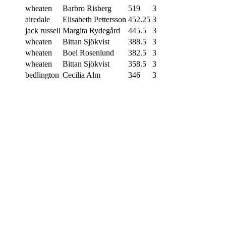
wheaten
Barbro Risberg
519
3
airedale
Elisabeth Pettersson
452.25
3
jack russell
Margita Rydegård
445.5
3
wheaten
Bittan Sjökvist
388.5
3
wheaten
Boel Rosenlund
382.5
3
wheaten
Bittan Sjökvist
358.5
3
bedlington
Cecilia Alm
346
3