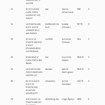
HARRYSTAFF’S
XAVIER
13
SE VCH RLDN
ast
Maria
518
3
CAPA TOSTA
Olivemark
QUEEN OF THE
NIGHT
14
LD STARTKLASS,
staffordshire
Sussie
517.5
3
RLD F, RLD N
bull
Klausen
VANGER BULL
MR EMEKA
15
SE VCH LD
norfolk
Annelie
514
3
STARTKLASS RLD
Forsner
N RLD F
STUMMELBOLS
CATWOMEN
16
RLDN SEVCH
ast
Camilla
509.5
3
CAPA TOSTA BIG
Olsson
BANG
16
LD STARTKLASS
border
Astrid
509.5
3
FIGHTINGSTAR’S
Wärngren
EASTER LILY
18
SE VCH RLD N
wheaten
Anita
497.5
3
RLD F LD
Karlsson
STARTKLASS
ALLAFLOX
AGNES NITT
19
RLD N RLD F LD
släthårig fox
Inga Ågren
489
2
STARTKLASS LD 1