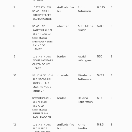
7
LD STARTKLASS
staffordshire
Anita
615.15
3
SE VCH SPH II
bull
Petersson
BUBBLY STAFF'S
BAD ROMANCE
8
SE VCH SE
wheaten
Britt-Marie
570.5
3
RALLYCH RLD N
Olsson
RLD F RLD A LD
STARTKLASS
SPRINGWHEATS
A KIND OF
HANDY
9
LD STARTKLASS
border
Astrid
555
3
FIGHTINGSTARS
Wärngren
QUEEN OF MY
HEART
10
SE UCH DK UCH
airedale
Elisabeth
542.7
3
RLD N&F&A LP1
Pettersson
KLOFKULLA´S
MAKING YOUR
MIND UP
11
SEVCH SEUCH,
border
Helena
537
3
RLD N, RLD F,
Robertsson
RLD A, LD
STARTKLASS
JUNIPER HA
RÅG I RYGGEN
12
LD STARTKLASS
staffordshire
Anna
518.5
3
RLD N RLD F
bull
Bredin