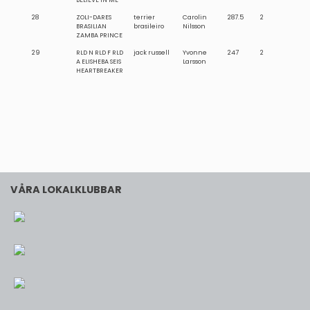
28
ZOLI-DARES
terrier
Carolin
287.5
2
BRASILIAN
brasileiro
Nilsson
ZAMBA PRINCE
29
RLD N RLD F RLD
jack russell
Yvonne
247
2
A ELISHEBA SEIS
Larsson
HEARTBREAKER
VÅRA LOKALKLUBBAR