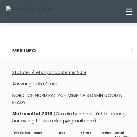
ÅRETS LYDNADSTERRIER 2018
MER INFO
Warning
: Attempt to read property "ID" on null in
/home/terrnse/public_html/wp-
Statuter Årets Lydnadsterrier 2018
content/themes/terrierklubben-2023/parts/sidebar-
nav.php
on line
5
Ansvarig
Ulrika Skarp
ÅRETS AGILITYTERRIER
NORD LCH NORD
RALLYCH
MINIPINA’S DAMN GOOD N
ÅRETS BRUKSTERRIER
READY
ÅRETS LYDNADSTERRIER
Slutresultat 2018
(Om din hund har fått fel poäng,
hör av dig till
ulrika.skarp@gmail.com
)
ÅRETS NOSEWORKTERRIER
Placering
Hund
Ras
Förare
Poäng
Antal
ÅRETS RALLYTERRIER
resultat