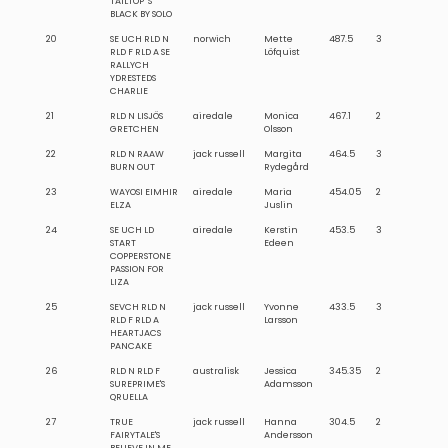
TAILTOP´S
BLACK BY SOLO
20
SE UCH RLD N
norwich
Mette
487.5
3
RLD F RLD A SE
Löfquist
RALLYCH
YDRESTEDS
CHARLIE
21
RLD N LISJÖS
airedale
Monica
467.1
2
GRETCHEN
Olsson
22
RLD N RAAW
jack russell
Margita
464.5
3
BURN OUT
Rydegård
23
WAYOSI EIMHIR
airedale
Maria
454.05
2
ELZA
Juslin
24
SE UCH LD
airedale
Kerstin
453.5
3
START
Edeen
COPPERSTONE
PASSION FOR
LIZA
25
SEVCH RLD N
jack russell
Yvonne
433.5
3
RLD F RLD A
Larsson
HEARTJACS
PANCAKE
26
RLD N RLD F
australisk
Jessica
345.35
2
SUREPRIME'S
Adamsson
QRUELLA
27
TRUE
jack russell
Hanna
304.5
2
FAIRYTALE'S
Andersson
BELIEVE IN ME