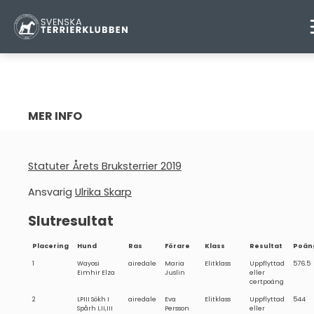
ÅRETS BRUKSTERRIER 2019
MER INFO
Warning
: Attempt to read property "ID" on null in
/home/terrnse/public_html/wp-
Statuter Årets Bruksterrier 2019
content/themes/terrierklubben-2023/parts/sidebar-
nav.php
on line
5
Ansvarig
Ulrika Skarp
ÅRETS AGILITYTERRIER
Slutresultat
ÅRETS BRUKSTERRIER
Placering
Hund
Ras
Förare
Klass
Resultat
Poän
ÅRETS LYDNADSTERRIER
1
Wayosi
airedale
Maria
Elitklass
Uppflyttad
576.5
Eimhir Elza
Juslin
eller
ÅRETS NOSEWORKTERRIER
certpoäng
2
LPIII Sökh I
airedale
Eva
Elitklass
Uppflyttad
544
ÅRETS RALLYTERRIER
Spårh I,II,III
Persson
eller