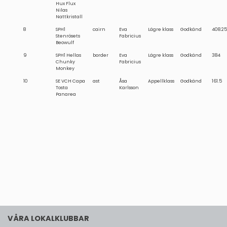
Hux Flux
Nilas
Nattkristall
8
SPH1
cairn
Eva
Lägre klass
Godkänd
408.25
Stenrösets
Fabricius
Beowulf
9
SPH1 Hellas
border
Eva
Lägre klass
Godkänd
384
Chunky
Fabricius
Monkey
10
SE VCH Capa
ast
Åsa
Appellklass
Godkänd
161.5
Tosta
Karlsson
Panarea
VÅRA LOKALKLUBBAR