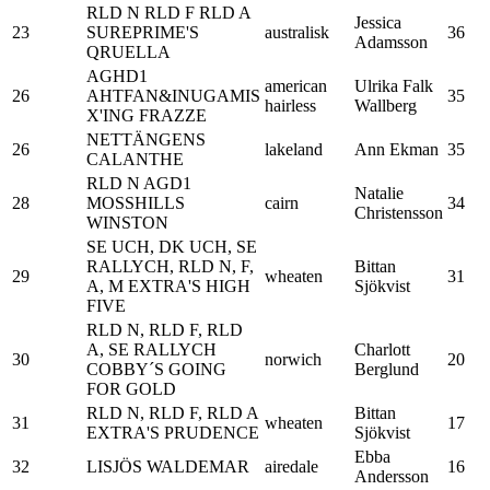
RLD N RLD F RLD A
Jessica
23
SUREPRIME'S
australisk
36
Adamsson
QRUELLA
AGHD1
american
Ulrika Falk
26
AHTFAN&INUGAMIS
35
hairless
Wallberg
X'ING FRAZZE
NETTÄNGENS
26
lakeland
Ann Ekman
35
CALANTHE
RLD N AGD1
Natalie
28
MOSSHILLS
cairn
34
Christensson
WINSTON
SE UCH, DK UCH, SE
RALLYCH, RLD N, F,
Bittan
29
wheaten
31
A, M EXTRA'S HIGH
Sjökvist
FIVE
RLD N, RLD F, RLD
A, SE RALLYCH
Charlott
30
norwich
20
COBBY´S GOING
Berglund
FOR GOLD
RLD N, RLD F, RLD A
Bittan
31
wheaten
17
EXTRA'S PRUDENCE
Sjökvist
Ebba
32
LISJÖS WALDEMAR
airedale
16
Andersson