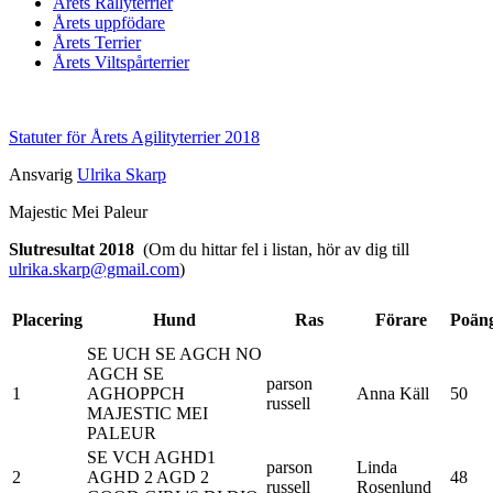
Årets Rallyterrier
Årets uppfödare
Årets Terrier
Årets Viltspårterrier
Statuter för Årets Agilityterrier 2018
Ansvarig
Ulrika Skarp
Majestic Mei Paleur
Slutresultat 2018
(Om du hittar fel i listan, hör av dig till
ulrika.skarp@gmail.com
)
Placering
Hund
Ras
Förare
Poän
SE UCH SE AGCH NO
AGCH SE
parson
1
AGHOPPCH
Anna Käll
50
russell
MAJESTIC MEI
PALEUR
SE VCH AGHD1
parson
Linda
2
AGHD 2 AGD 2
48
russell
Rosenlund