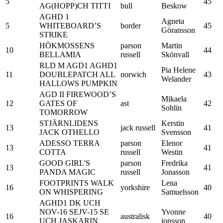
5
45
AG(HOPP)CH TITTI
bull
Beskow
AGHD 1
Agneta
5
WHITEBOARD’S
border
45
Göransson
STRIKE
HÖKMOSSENS
parson
Martin
10
44
BELLAMIA
russell
Skönvall
RLD M AGD1 AGHD1
Pia Helene
11
DOUBLEPATCH ALL
norwich
43
Welander
HALLOWS PUMPKIN
AGD II FIREWOOD’S
Mikaela
12
GATES OF
ast
42
Sohlin
TOMORROW
STJÄRNLIDENS
Kerstin
13
jack russell
41
JACK OTHELLO
Svensson
ADESSO TERRA
parson
Elenor
13
41
COTTA
russell
Westin
GOOD GIRL'S
parson
Fredrika
13
41
PANDA MAGIC
russell
Jonasson
FOOTPRINTS WALK
Lena
16
yorkshire
40
ON WHISPERING
Samuelsson
AGHD1 DK UCH
NOV-16 SEJV-15 SE
Yvonne
16
australisk
40
UCH JASKARIN
jonsson