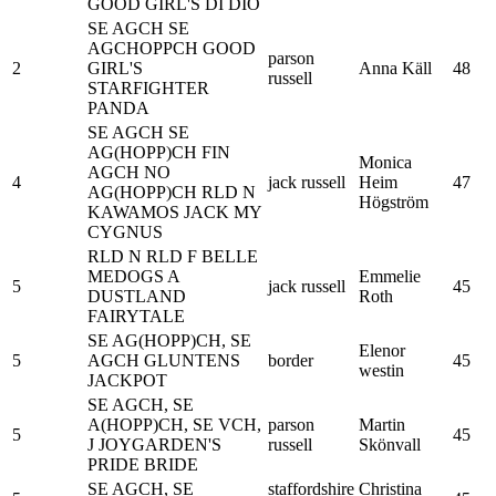
GOOD GIRL'S DI DIO
SE AGCH SE
AGCHOPPCH GOOD
parson
2
GIRL'S
Anna Käll
48
russell
STARFIGHTER
PANDA
SE AGCH SE
AG(HOPP)CH FIN
Monica
AGCH NO
4
jack russell
Heim
47
AG(HOPP)CH RLD N
Högström
KAWAMOS JACK MY
CYGNUS
RLD N RLD F BELLE
MEDOGS A
Emmelie
5
jack russell
45
DUSTLAND
Roth
FAIRYTALE
SE AG(HOPP)CH, SE
Elenor
5
AGCH GLUNTENS
border
45
westin
JACKPOT
SE AGCH, SE
A(HOPP)CH, SE VCH,
parson
Martin
5
45
J JOYGARDEN'S
russell
Skönvall
PRIDE BRIDE
SE AGCH, SE
staffordshire
Christina