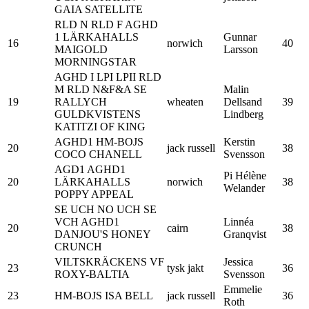
GAIA SATELLITE
RLD N RLD F AGHD
1 LÄRKAHALLS
Gunnar
16
norwich
40
MAIGOLD
Larsson
MORNINGSTAR
AGHD I LPI LPII RLD
M RLD N&F&A SE
Malin
19
RALLYCH
wheaten
Dellsand
39
GULDKVISTENS
Lindberg
KATITZI OF KING
AGHD1 HM-BOJS
Kerstin
20
jack russell
38
COCO CHANELL
Svensson
AGD1 AGHD1
Pi Hélène
20
LÄRKAHALLS
norwich
38
Welander
POPPY APPEAL
SE UCH NO UCH SE
VCH AGHD1
Linnéa
20
cairn
38
DANJOU'S HONEY
Granqvist
CRUNCH
VILTSKRÄCKENS VF
Jessica
23
tysk jakt
36
ROXY-BALTIA
Svensson
Emmelie
23
HM-BOJS ISA BELL
jack russell
36
Roth