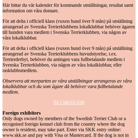
Här hittar du vår kalender för kommande utställningar, resultat samt
information om våra domare.
För att delta i officiell klass (vuxen hund över 9 mån) på utställning
arrangerad av Svenska Terrierklubbens lokalklubbar behöver ägaren
till hunden vara medlem i Svenska Terrierklubben, via någon av
våra lokalklubbar.
För att delta i officiell klass (vuxen hund över 9 mån) på utställning
arrangerad av Svenska Terrierklubbens huvudstyrelse, t.ex.
Terrierderbyt, behöver du antingen vara fullbetalande medlem i
Svenska Terrierklubben, via någon av våra lokalklubbar, eller
rasklubbsmedlem.
Observera att merparten av våra utställningar arrangeras av våra
lokalklubbar och du som ägare då behöver vara fullbetalande
medlem.
BLI MEDLEM
Foreign exhibitors
Only dogs owned by members of the Swedish Terrier Club or a
recognised foreign kennel club from the country where the dog
owner is resident, may take part. Enter via SKK entry online:
www.skk.se and pay with Visa or Mastercard. If the dog is not in