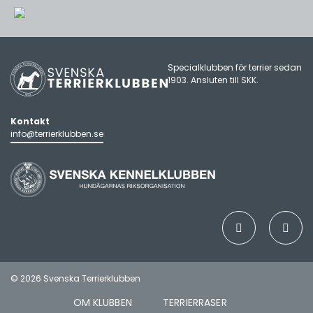
Specialklubben för terrier sedan
1903. Ansluten till
SKK
.
Kontakt
info@terrierklubben.se
© 2026 Svenska Terrierklubben
OM KLUBBEN
TERRIERRASER