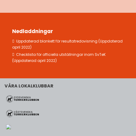
Nedladdningar
Uppdaterad blankett för resultatredovisning (Uppdaterad
april 2022)
Checklista för officiella utställningar inom SvTeK
(Uppdaterad april 2022)
VÅRA LOKALKLUBBAR