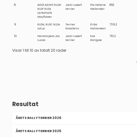
8
AGD1 AGDH1 RLDN
Jack russell
Pia Helene
852
RLDF RLDA
terrier
Welander
Lärkahalls
Mayflower
9
RLDN, RLDF, RLDA
Terrier
Erika
739,2
Lotus
brasileiro
Halvarsson
10
Heratorpets Jax
Jack russell
Eva
710,2
Lucas
terrier
Rangwe
Visar 1 till 10 av totalt 20 rader
Resultat
ÅRETS RALLYTERRIER 2026
ÅRETS RALLYTERRIER 2025