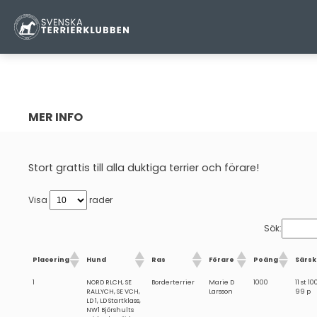
ÅRETS RALLYTERRIER 2024
MER INFO
Warning
: Attempt to read property "ID" on null in
/home/terrnse/
content/themes/terrierklubben-2023/parts/sidebar-nav.p
Stort grattis till alla duktiga terrier och förare!
Visa
rader
Sök:
Placering
Hund
Ras
Förare
Poäng
Särsk
1
NORD RLCH, SE
Borderterrier
Marie D
1000
11 st 10
RALLYCH, SE VCH,
Larsson
99 p
LD 1, LD Startklass,
NW1 Björshults