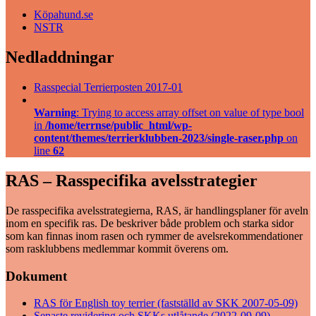
Köpahund.se
NSTR
Nedladdningar
Rasspecial Terrierposten 2017-01
Warning
: Trying to access array offset on value of type bool
in
/home/terrnse/public_html/wp-
content/themes/terrierklubben-2023/single-raser.php
on
line
62
RAS – Rasspecifika avelsstrategier
De rasspecifika avelsstrategierna, RAS, är handlingsplaner för aveln
inom en specifik ras. De beskriver både problem och starka sidor
som kan finnas inom rasen och rymmer de avelsrekommendationer
som rasklubbens medlemmar kommit överens om.
Dokument
RAS för English toy terrier (fastställd av SKK 2007-05-09)
Senaste revidering och SKKs utlåtande (2022-09-09)