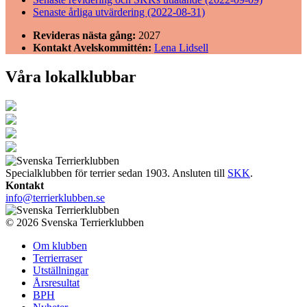
Senaste årliga utvärdering (2022-08-31)
Revideras nästa gång:
2027
Kontakt Avelskommittén:
Lena Lidsell
Våra lokalklubbar
Specialklubben för terrier sedan 1903. Ansluten till
SKK
.
Kontakt
info@terrierklubben.se
© 2026 Svenska Terrierklubben
Om klubben
Terrierraser
Utställningar
Årsresultat
BPH