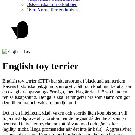
Östsvenska Terrierklubben
Övre Norra Terrierklubben
English toy terrier
English toy terrier (ETT) har sitt ursprung i black and tan terriern.
Rasens historiska bakgrund som gryt-, rått- och knähund berättar om
en oslagbar anpassningsförmåga, men idag är den i första hand en
ren sällskapshund. Det gälla skallet fungerar bra som alarm och gör
den till en bra och vaksam familjehund.
Det är en intelligent, glad, vaken och sportig liten kompis som vill
följa med dig överallt, förutom när det regnar då den helst stannar
hemma. De tycker mycket om att få vara med och göra saker
(agility, tricks, långa promenader när det inte är kallt). Aggressivitet
är mycket sällsynt. Den är orädd för höjder, smidig och har bra