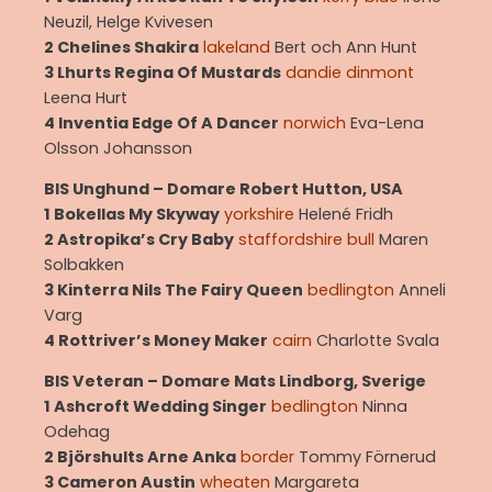
Neuzil, Helge Kvivesen
2 Chelines Shakira
lakeland
Bert och Ann Hunt
3 Lhurts Regina Of Mustards
dandie dinmont
Leena Hurt
4 Inventia Edge Of A Dancer
norwich
Eva-Lena
Olsson Johansson
BIS Unghund – Domare Robert Hutton, USA
1 Bokellas My Skyway
yorkshire
Helené Fridh
2 Astropika’s Cry Baby
staffordshire bull
Maren
Solbakken
3 Kinterra Nils The Fairy Queen
bedlington
Anneli
Varg
4 Rottriver’s Money Maker
cairn
Charlotte Svala
BIS Veteran – Domare Mats Lindborg, Sverige
1 Ashcroft Wedding Singer
bedlington
Ninna
Odehag
2 Björshults Arne Anka
border
Tommy Förnerud
3 Cameron Austin
wheaten
Margareta