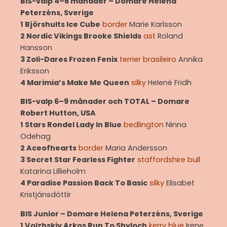
BIS-valp 4–6 månader – Domare Helena
Peterzéns, Sverige
1 Björshults Ice Cube
border
Marie Karlsson
2 Nordic Vikings Brooke Shields
ast
Roland
Hansson
3 Zoli-Dares Frozen Fenix
terrier
brasileiro
Annika
Eriksson
4 Marimia’s Make Me Queen
silky
Helené Fridh
BIS-valp 6–9 månader och TOTAL – Domare
Robert Hutton, USA
1 Stars Rondel Lady In Blue
bedlington
Ninna
Odehag
2 Aceofhearts
border
Maria Andersson
3 Secret Star Fearless Fighter
staffordshire bull
Katarina Lillieholm
4 Paradise Passion Back To Basic
silky
Elisabet
Kristjánsdóttir
BIS Junior – Domare Helena Peterzéns, Sverige
1 Volzhskiy Arkos Run To Shyloch
kerry blue
Irene