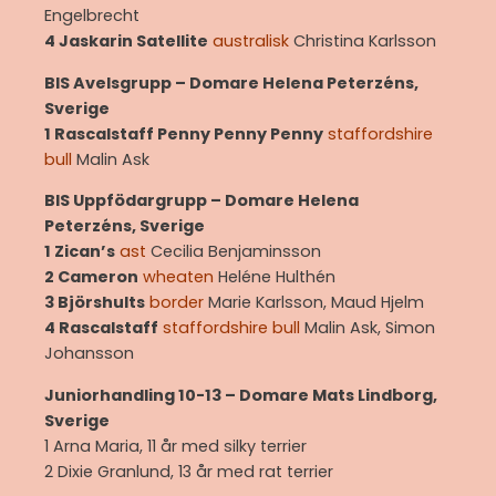
Engelbrecht
4 Jaskarin Satellite
australisk
Christina Karlsson
BIS Avelsgrupp – Domare Helena Peterzéns,
Sverige
1 Rascalstaff Penny Penny Penny
staffordshire
bull
Malin Ask
BIS Uppfödargrupp – Domare Helena
Peterzéns, Sverige
1 Zican’s
ast
Cecilia Benjaminsson
2 Cameron
wheaten
Heléne Hulthén
3 Björshults
border
Marie Karlsson, Maud Hjelm
4 Rascalstaff
staffordshire bull
Malin Ask, Simon
Johansson
Juniorhandling 10-13 – Domare Mats Lindborg,
Sverige
1 Arna Maria, 11 år med silky terrier
2 Dixie Granlund, 13 år med rat terrier