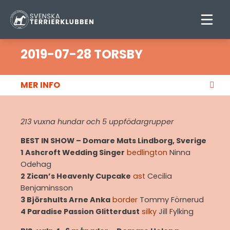
2019-07-28 TORSBY
MER INFO
213 vuxna hundar och 5 uppfödargrupper
BEST IN SHOW – Domare Mats Lindborg, Sverige
1 Ashcroft Wedding Singer
bedlington
Ninna
Odehag
2 Zican’s Heavenly Cupcake
ast
Cecilia
Benjaminsson
3 Björshults Arne Anka
border
Tommy Förnerud
4 Paradise Passion Glitterdust
silky
Jill Fylking