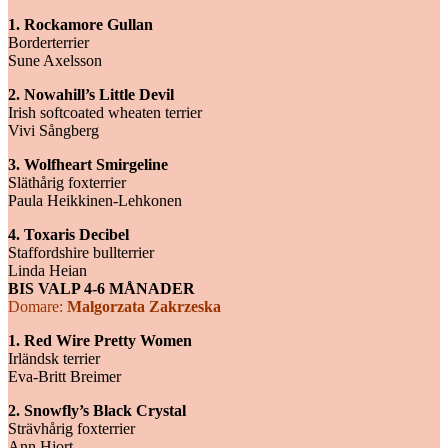
1. Rockamore Gullan
Borderterrier
Sune Axelsson
2. Nowahill’s Little Devil
Irish softcoated wheaten terrier
Vivi Sångberg
3. Wolfheart Smirgeline
Släthårig foxterrier
Paula Heikkinen-Lehkonen
4. Toxaris Decibel
Staffordshire bullterrier
Linda Heian
BIS VALP 4-6 MÅNADER
Domare:
Malgorzata Zakrzeska
1. Red Wire Pretty Women
Irländsk terrier
Eva-Britt Breimer
2. Snowfly’s Black Crystal
Strävhårig foxterrier
Ann Hjort