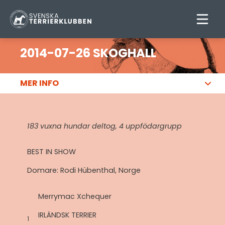
2014-07-26 SKOGHALL
MER INFO
183 vuxna hundar deltog, 4 uppfödargrupp
BEST IN SHOW
Domare: Rodi Hübenthal, Norge
Merrymac Xchequer
IRLÄNDSK TERRIER
1