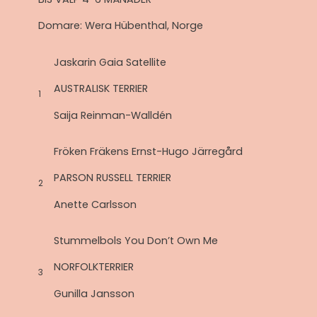
Domare: Wera Hübenthal, Norge
Jaskarin Gaia Satellite
AUSTRALISK TERRIER
1
Saija Reinman-Walldén
Fröken Fräkens Ernst-Hugo Järregård
PARSON RUSSELL TERRIER
2
Anette Carlsson
Stummelbols You Don’t Own Me
NORFOLKTERRIER
3
Gunilla Jansson