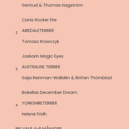
Gertrud & Thomas Hagström
Canis Rocker Fire
AIREDALETERRIER
2
Tomasz Krawczyk
Jaskarin Magic Eyes
AUSTRALISK TERRIER
3
Saija Reinman-Walldén & Britten Thörnblad
Bokellas December Dream
YORKSHIRETERRIER
4
Helené Fridh
BIS VALP 4-6 MÅNADER