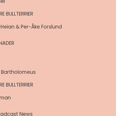
bel
E BULLTERRIER
 Heian & Per-Åke Forslund
ÅNADER
 Bartholomeus
E BULLTERRIER
tman
roadcast News