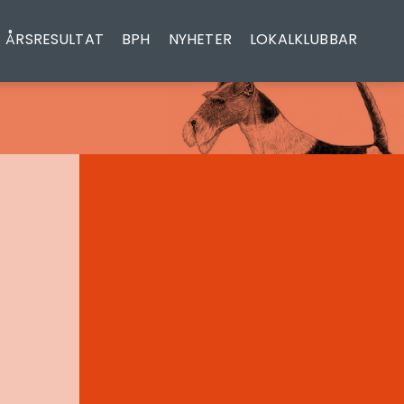
ÅRSRESULTAT
BPH
NYHETER
LOKALKLUBBAR