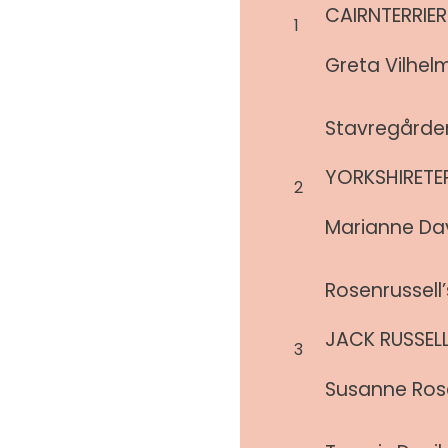
CAIRNTERRIER
1
Greta Vilhel
Stavregårde
YORKSHIRETER
2
Marianne Da
Rosenrussell
JACK RUSSELL
3
Susanne Ros