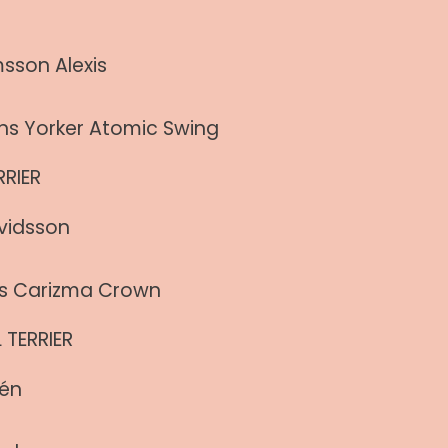
msson Alexis
ns Yorker Atomic Swing
RIER
vidsson
’s Carizma Crown
 TERRIER
én