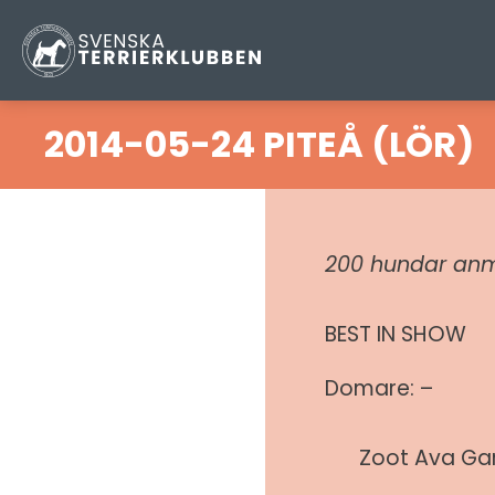
2014-05-24 PITEÅ (LÖR)
200 hundar anmä
BEST IN SHOW
Domare: –
Zoot Ava Ga