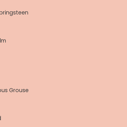
pringsteen
alm
ous Grouse
d