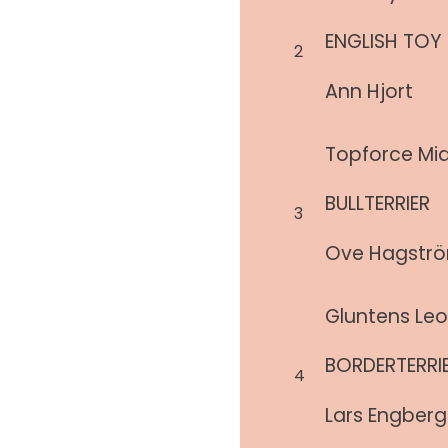
ENGLISH TOY 
2
Ann Hjort
Topforce Mi
BULLTERRIER
3
Ove Hagstr
Gluntens Le
BORDERTERRI
4
Lars Engberg