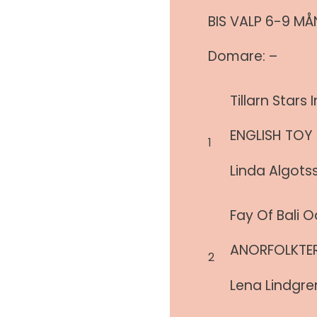
BIS VALP 6-9 M
Domare: –
Tillarn Stars 
ENGLISH TOY 
1
Linda Algots
Fay Of Bali 
ANORFOLKTER
2
Lena Lindgre