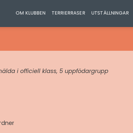
OM KLUBBEN
TERRIERRASER
UTSTÄLLNINGAR
lda i officiell klass, 5 uppfödargrupp
rdner