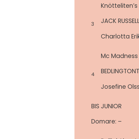
Knötteliten’s
JACK RUSSELL
3
Charlotta Er
Mc Madness H
BEDLINGTONT
4
Josefine Ols
BIS JUNIOR
Domare: –