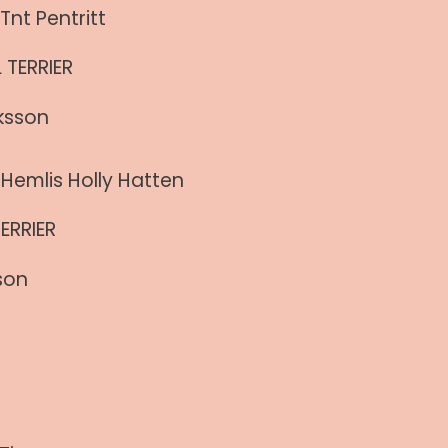
 Tnt Pentritt
 TERRIER
iksson
emlis Holly Hatten
ERRIER
son