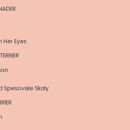
ÅNADER
In Her Eyes
TERRIER
son
Od Spesovske Skaly
RIER
n