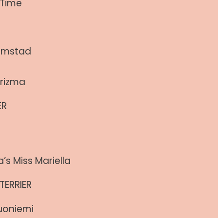
 Time
amstad
arizma
ER
’s Miss Mariella
TERRIER
uoniemi