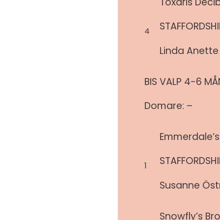
Toxaris Deci
STAFFORDSHIR
4
Linda Anette
BIS VALP 4-6 M
Domare: –
Emmerdale’s
STAFFORDSHIR
1
Susanne Ös
Snowfly’s B