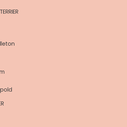
TERRIER
dleton
öm
opold
ER