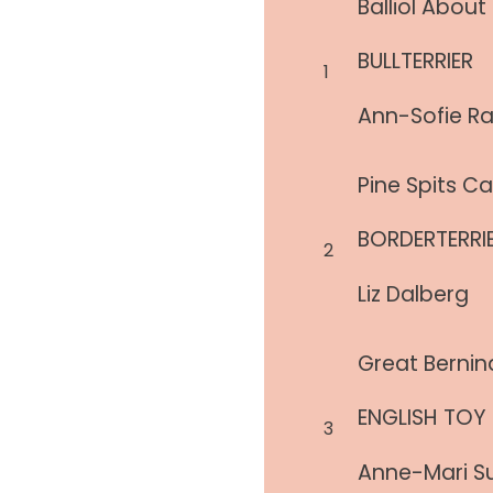
Balliol About
BULLTERRIER
1
Ann-Sofie R
Pine Spits C
BORDERTERRI
2
Liz Dalberg
Great Bernina
ENGLISH TOY 
3
Anne-Mari S