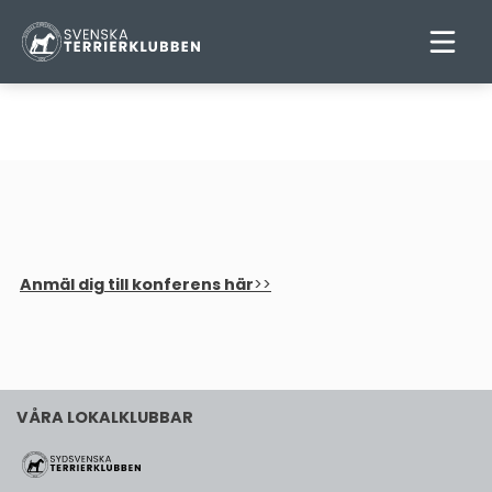
SVTEKS AVELSKONFERENS 22
OKTOBER 2022
Anmäl dig till konferens här
>>
VÅRA LOKALKLUBBAR