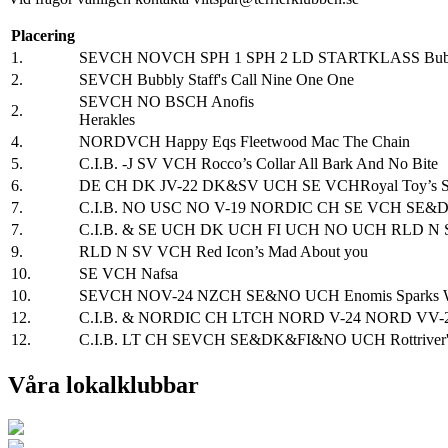
Placering
1.
SEVCH NOVCH SPH 1 SPH 2 LD STARTKLASS Bubbly
2.
SEVCH Bubbly Staff's Call Nine One One
SEVCH NO BSCH Anofis
2.
Herakles
4.
NORDVCH Happy Eqs Fleetwood Mac The Chain
5.
C.I.B. -J SV VCH Rocco’s Collar All Bark And No Bite
6.
DE CH DK JV-22 DK&SV UCH SE VCHRoyal Toy’s Stig
7.
C.I.B. NO USC NO V-19 NORDIC CH SE VCH SE&DK&
7.
C.I.B. & SE UCH DK UCH FI UCH NO UCH RLD N SE V
9.
RLD N SV VCH Red Icon’s Mad About you
10.
SE VCH Nafsa
10.
SEVCH NOV-24 NZCH SE&NO UCH Enomis Sparks Wi
12.
C.I.B. & NORDIC CH LTCH NORD V-24 NORD VV-24
12.
C.I.B. LT CH SEVCH SE&DK&FI&NO UCH Rottriver'
Våra lokalklubbar