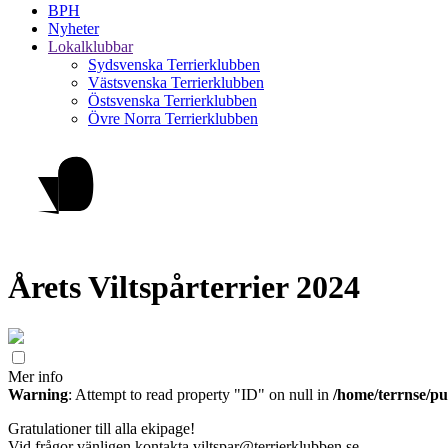
BPH
Nyheter
Lokalklubbar
Sydsvenska Terrierklubben
Västsvenska Terrierklubben
Östsvenska Terrierklubben
Övre Norra Terrierklubben
Årets Viltspårterrier 2024
Mer info
Warning
: Attempt to read property "ID" on null in
/home/terrnse/pu
Gratulationer till alla ekipage!
Vid frågor vänligen kontakta viltspar@terrierklubben.se