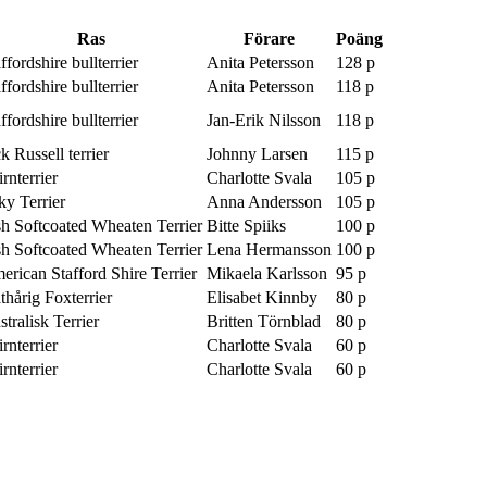
Ras
Förare
Poäng
ffordshire bullterrier
Anita Petersson
128 p
ffordshire bullterrier
Anita Petersson
118 p
ffordshire bullterrier
Jan-Erik Nilsson
118 p
k Russell terrier
Johnny Larsen
115 p
rnterrier
Charlotte Svala
105 p
ky Terrier
Anna Andersson
105 p
ish Softcoated Wheaten Terrier
Bitte Spiiks
100 p
ish Softcoated Wheaten Terrier
Lena Hermansson
100 p
erican Stafford Shire Terrier
Mikaela Karlsson
95 p
thårig Foxterrier
Elisabet Kinnby
80 p
tralisk Terrier
Britten Törnblad
80 p
rnterrier
Charlotte Svala
60 p
rnterrier
Charlotte Svala
60 p