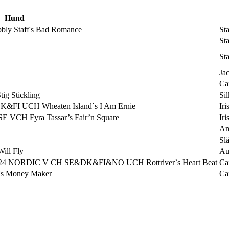
Hund
 Staff's Bad Romance
Sta
Sta
Sta
Jac
Cai
 Stickling
Sil
FI UCH Wheaten Island´s I Am Ernie
Ir
CH Fyra Tassar’s Fair’n Square
Ir
Am
Slä
ll Fly
Aus
 NORDIC V CH SE&DK&FI&NO UCH Rottriver`s Heart Beat
Cai
s Money Maker
Cai