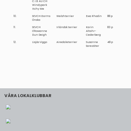
C.I.B. AU CH
Windypark
Itchy Me
10.
SEVCH Gorms
Welshterrier
Ewa Rhodin
88 p
Önska
11.
SEVCH
Irländsk terrier
Karin
83 p
O'Rowanne
Altahr-
Dun Deigh
Cederberg
12.
Lisjös Viggo
Airedaleterrier
Susanne
48 p
Sarezäter
VÅRA LOKALKLUBBAR