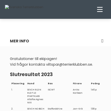
ÅRETS VILTSPÅRTERRIER 2023
MER INFO
Warning
: Attempt to read property "ID" on null in
/home/terrnse/public_html/wp-
Gratulationer till ekipagen!
content/themes/terrierklubben-2023/parts/sidebar-
Vid frågor kontakta viltspar@terrierklubben.se.
nav.php
on line
5
Slutresultat 2023
Placering
Hund
Ras
Förare
Poäng
1.
SEVCH RLD N
ISCWT
Anita
146 p
RLD F LD
Karlsson
STARTKLASS
Allaflox Agnes
Nitt
2.
SEVCH NO BSCH
Staffordshire
Jan-Erik
138 p