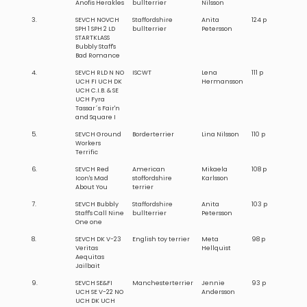
Anofis Herakles
bullterrier
Nilsson
3.
SEVCH NOVCH
Staffordshire
Anita
124 p
SPH 1 SPH 2 LD
bullterrier
Petersson
STARTKLASS
Bubbly Staff's
Bad Romance
4.
SEVCH RLD N NO
ISCWT
Lena
111 p
UCH FI UCH DK
Hermansson
UCH C.I.B. & SE
UCH Fyra
Tassar´s Fair'n
and Square I
5.
SEVCH Ground
Borderterrier
Lina Nilsson
110 p
Workers
Terrific
6.
SEVCH Red
American
Mikaela
108 p
Icon's Mad
stoffordshire
Karlsson
About You
terrier
7.
SEVCH Bubbly
Staffordshire
Anita
103 p
Staff's Call Nine
bullterrier
Petersson
One one
8.
SEVCH DK V-23
English toy terrier
Meta
98 p
Veritas
Hellquist
Aequitas
Jailbait
9.
SEVCH SE&FI
Manchesterterrier
Jennie
93 p
UCH SE V-22 NO
Andersson
UCH DK UCH