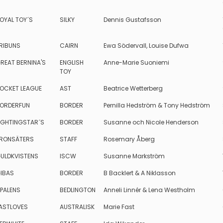
OYAL TOY´S
SILKY
Dennis Gustafsson
RIBUNS
CAIRN
Ewa Södervall, Louise Dufwa
REAT BERNINA'S
ENGLISH
Anne-Marie Suoniemi
TOY
OCKET LEAGUE
AST
Beatrice Wetterberg
ORDERFUN
BORDER
Pernilla Hedström & Tony Hedström
IGHTINGSTAR´S
BORDER
Susanne och Nicole Henderson
RONSÄTERS
STAFF
Rosemary Åberg
ULDKVISTENS
ISCW
Susanne Markström
IBAS
BORDER
B Backlert & A Niklasson
PALENS
BEDLINGTON
Anneli Linnér & Lena Westholm
ASTLOVES
AUSTRALISK
Marie Fast