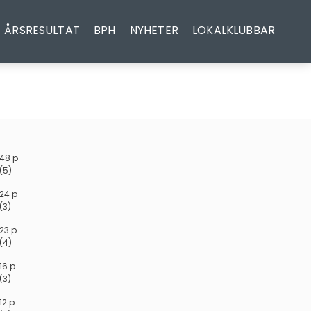
ÅRSRESULTAT
BPH
NYHETER
LOKALKLUBBAR
48 p
(5)
24 p
(3)
23 p
(4)
16 p
(3)
12 p