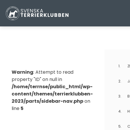
ÅRETS UPPFÖDARE 2022
1.
Z
Warning
: Attempt to read
property "ID" on null in
2.
J
/home/terrnse/public_html/wp-
content/themes/terrierklubben-
3.
B
2023/parts/sidebar-nav.php
on
line
5
4.
H
5.
C