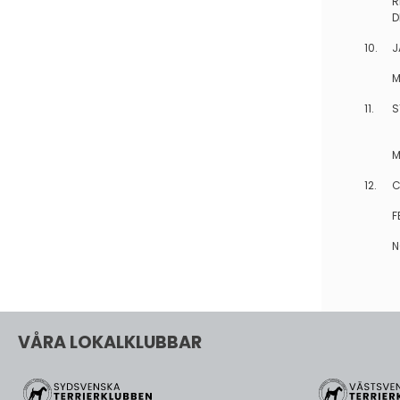
R
D
10.
J
M
11.
S
M
12.
C
F
N
VÅRA LOKALKLUBBAR