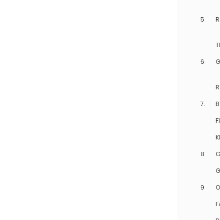
5.
R
T
6.
G
R
7.
B
F
K
8.
G
G
9.
O
F