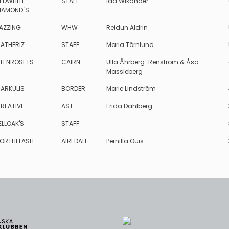
EDWHITE
STAFF
Ida Wikander
IAMOND´S
AZZING
WHW
Reidun Aldrin
ATHERIZ
STAFF
Maria Törnlund
TENRÖSETS
CAIRN
Ulla Åhrberg-Renström & Åsa
Massleberg
ARKULIS
BORDER
Marie Lindström
REATIVE
AST
Frida Dahlberg
ELLOAK'S
STAFF
ORTHFLASH
AIREDALE
Pernilla Ouis