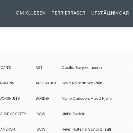
OM KLUBBEN
TERRIERRASER
UTSTÄLLNINGAR
ICAN'S
AST
Cecilia Benjaminsson
ASKARIN
AUSTRALISK
Saija Reiman Walldén
JÖRSHULTS
BORDER
Marie Carlsson, Maud Hjelm
OUSE OF SOFTY
ISCW
Ulrika Rudolf
AMERON
ISCW
Helen Hultén & Sandra Träff