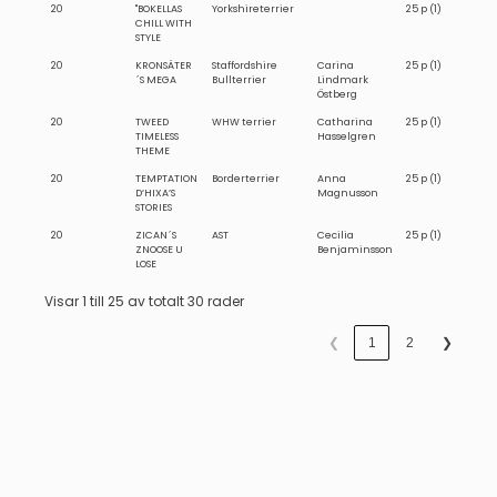
20
"BOKELLAS
Yorkshireterrier
25 p (1)
CHILL WITH
STYLE
20
KRONSÄTER
Staffordshire
Carina
25 p (1)
´S MEGA
Bullterrier
Lindmark
Östberg
20
TWEED
WHW terrier
Catharina
25 p (1)
TIMELESS
Hasselgren
THEME
20
TEMPTATION
Borderterrier
Anna
25 p (1)
D’HIXA’S
Magnusson
STORIES
20
ZICAN´S
AST
Cecilia
25 p (1)
ZNOOSE U
Benjaminsson
LOSE
Visar 1 till 25 av totalt 30 rader
❮
1
2
❯