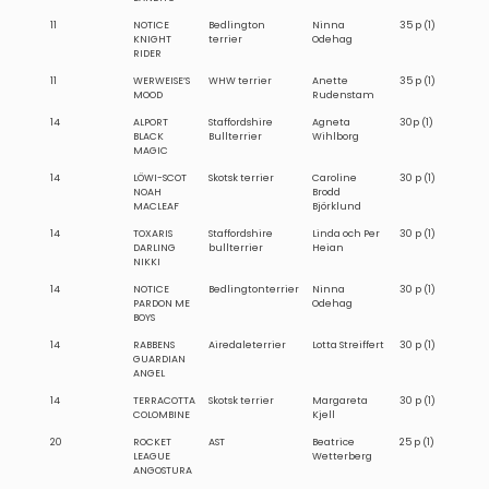
11
NOTICE
Bedlington
Ninna
35 p (1)
KNIGHT
terrier
Odehag
RIDER
11
WERWEISE’S
WHW terrier
Anette
35 p (1)
MOOD
Rudenstam
14
ALPORT
Staffordshire
Agneta
30p (1)
BLACK
Bullterrier
Wihlborg
MAGIC
14
LÖWI-SCOT
Skotsk terrier
Caroline
30 p (1)
NOAH
Brodd
MACLEAF
Björklund
14
TOXARIS
Staffordshire
Linda och Per
30 p (1)
DARLING
bullterrier
Heian
NIKKI
14
NOTICE
Bedlingtonterrier
Ninna
30 p (1)
PARDON ME
Odehag
BOYS
14
RABBENS
Airedaleterrier
Lotta Streiffert
30 p (1)
GUARDIAN
ANGEL
14
TERRACOTTA
Skotsk terrier
Margareta
30 p (1)
COLOMBINE
Kjell
20
ROCKET
AST
Beatrice
25 p (1)
LEAGUE
Wetterberg
ANGOSTURA