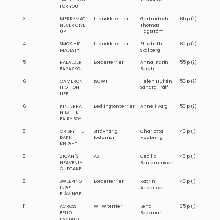
´M PERFECT
Teodorsson
FOR YOU
3
MERRYMAC
Irländsk terrier
Gertrud och
65 p (2)
NEVER GIVE
Thomas
UP
Hagström
4
SMOX HIS
Irländsk terrier
Elisabeth
60 p (2)
MAJESTY
Skålberg
5
RABALDER
Borderterrier
Anna-Karin
55 p (2)
BARA SKOJ
Bergh
6
CAMERON
ISCWT
Helen Hultén
50 p (2)
HIGH ON
Sandra Träff
LIFE
6
KINTERRA
Bedlingtonterrier
Anneli Varg
50 p (2)
NILS THE
FAIRY BOY
8
CRISPY THE
Strävhårig
Charlotta
40 p (1)
DARK
foxterrier
Hedbring
KNIGHT
8
ZICAN´S
AST
Cecilia
40 p (1)
HEAVENLY
Benjaminsson
CUPCAKE
8
SWEEPING
Borderterrier
Katrin
40 p (1)
INGE
Andersson
BLÅVINGE
11
ACROSS
WHW terrier
Lena
35 p (1)
BELLO
Backman
BANDITO