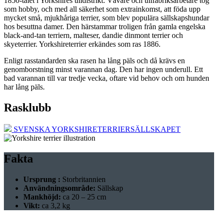
1850-talet i Yorkshires ulldistrikt. Vävare och ullfabriksarbetare tog
som hobby, och med all säkerhet som extrainkomst, att föda upp
mycket små, mjukhåriga terrier, som blev populära sällskapshundar
hos besuttna damer. Den härstammar troligen från gamla engelska
black-and-tan terriern, malteser, dandie dinmont terrier och
skyeterrier. Yorkshireterrier erkändes som ras 1886.
Enligt rasstandarden ska rasen ha lång päls och då krävs en
genomborstning minst varannan dag. Den har ingen underull. Ett
bad varannan till var tredje vecka, oftare vid behov och om hunden
har lång päls.
Rasklubb
SVENSKA YORKSHIRETERRIERSÄLLSKAPET
Fakta
Ursprung :
Storbritannien
Användningsområde:
Sällskap
Mankhöjd:
ca 20 – 25 cm
Vikt:
ca 3,2 kg