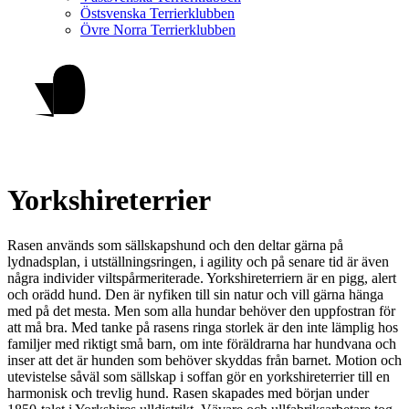
Östsvenska Terrierklubben
Övre Norra Terrierklubben
Yorkshireterrier
Rasen används som sällskapshund och den deltar gärna på
lydnadsplan, i utställningsringen, i agility och på senare tid är även
några individer viltspårmeriterade. Yorkshireterriern är en pigg, alert
och orädd hund. Den är nyfiken till sin natur och vill gärna hänga
med på det mesta. Men som alla hundar behöver den uppfostran för
att må bra. Med tanke på rasens ringa storlek är den inte lämplig hos
familjer med riktigt små barn, om inte föräldrarna har hundvana och
inser att det är hunden som behöver skyddas från barnet. Motion och
utevistelse såväl som sällskap i soffan gör en yorkshireterrier till en
harmonisk och trevlig hund. Rasen skapades med början under