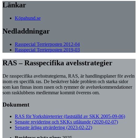
Länkar
Köpahund.se
Nedladdningar
Rasspecial Terrierposten 2012-04
Rasspecial Terrierposten 2019-03
RAS – Rasspecifika avelsstrategier
De rasspecifika avelsstrategierna, RAS, är handlingsplaner för aveln
inom en specifik ras. De beskriver både problem och starka sidor
som kan finnas inom rasen och rymmer de avelsrekommendationer
som rasklubbens medlemmar kommit överens om.
Dokument
RAS för Yorkshireterrier (fastställd av SKK 2005-09-06)
Senaste revidering och SKKs utlåtande (2020-02-07)
Senaste årliga utvärdering (2023-02-22)
Revideras nästa gång:
2025