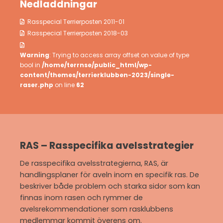
Nedladdningar
Rasspecial Terrierposten 2011-01
Rasspecial Terrierposten 2018-03
Warning
: Trying to access array offset on value of type
bool in
/home/terrnse/public_html/wp-
content/themes/terrierklubben-2023/single-
raser.php
on line
62
RAS – Rasspecifika avelsstrategier
De rasspecifika avelsstrategierna, RAS, är
handlingsplaner för aveln inom en specifik ras. De
beskriver både problem och starka sidor som kan
finnas inom rasen och rymmer de
avelsrekommendationer som rasklubbens
medlemmar kommit överens om.