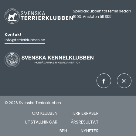
Specialklubben för terrier sedan
1903. Ansluten till
SKK
.
Kontakt
info@terrierklubben.se
© 2026 Svenska Terrierklubben
OM KLUBBEN
TERRIERRASER
UTSTÄLLNINGAR
ÅRSRESULTAT
BPH
NYHETER