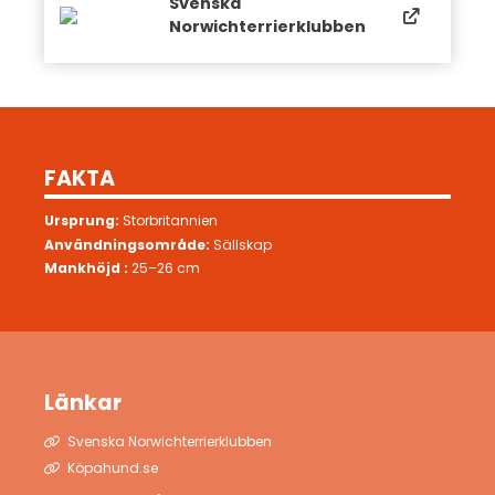
Svenska
Norwichterrierklubben
FAKTA
Ursprung:
Storbritannien
Användningsområde:
Sällskap
Mankhöjd :
25–26 cm
Länkar
Svenska Norwichterrierklubben
Köpahund.se