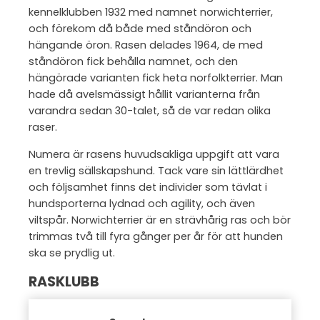
kennelklubben 1932 med namnet norwichterrier,
och förekom då både med ståndöron och
hängande öron. Rasen delades 1964, de med
ståndöron fick behålla namnet, och den
hängörade varianten fick heta norfolkterrier. Man
hade då avelsmässigt hållit varianterna från
varandra sedan 30-talet, så de var redan olika
raser.
Numera är rasens huvudsakliga uppgift att vara
en trevlig sällskapshund. Tack vare sin lättlärdhet
och följsamhet finns det individer som tävlat i
hundsporterna lydnad och agility, och även
viltspår. Norwichterrier är en strävhårig ras och bör
trimmas två till fyra gånger per år för att hunden
ska se prydlig ut.
RASKLUBB