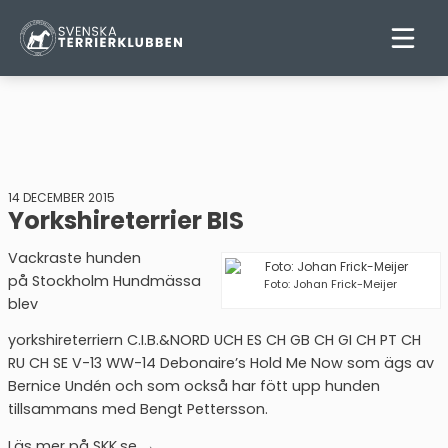
14 DECEMBER 2015
Yorkshireterrier BIS
Vackraste hunden
på Stockholm Hundmässa
Foto: Johan Frick-Meijer
blev
yorkshireterriern C.I.B.&NORD UCH ES CH GB CH GI CH PT CH
RU CH SE V-13 WW-14 Debonaire’s Hold Me Now som ägs av
Bernice Undén och som också har fött upp hunden
tillsammans med Bengt Pettersson.
Läs mer på
SKK.se →