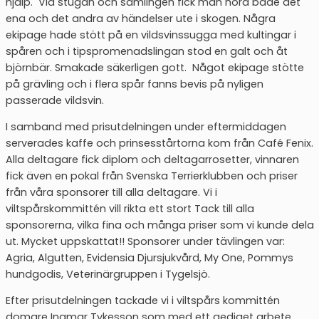
hjälp. Vid stugan och samlingen fick man höra både det
ena och det andra av händelser ute i skogen. Några
ekipage hade stött på en vildsvinssugga med kultingar i
spåren och i tipspromenadslingan stod en galt och åt
björnbär. Smakade säkerligen gott. Något ekipage stötte
på grävling och i flera spår fanns bevis på nyligen
passerade vildsvin.
I samband med prisutdelningen under eftermiddagen
serverades kaffe och prinsesstårtorna kom från Café Fenix.
Alla deltagare fick diplom och deltagarrosetter, vinnaren
fick även en pokal från Svenska Terrierklubben och priser
från våra sponsorer till alla deltagare. Vi i
viltspårskommittén vill rikta ett stort Tack till alla
sponsorerna, vilka fina och många priser som vi kunde dela
ut. Mycket uppskattat!! Sponsorer under tävlingen var:
Agria, Algutten, Evidensia Djursjukvård, My One, Pommys
hundgodis, Veterinärgruppen i Tygelsjö.
Efter prisutdelningen tackade vi i viltspårs kommittén
domare Ingmar Tykesson som med ett gediget arbete