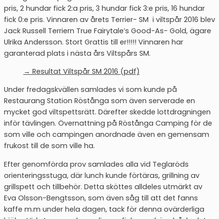
pris, 2 hundar fick 2:a pris, 3 hundar fick 3:e pris, 16 hundar
fick 0:e pris. Vinnaren av årets Terrier- SM i viltspår 2016 blev
Jack Russell Terriern True Fairytale’s Good-As- Gold, ägare
Ulrika Andersson. Stort Grattis till er!!!!! Vinnaren har
garanterad plats i nästa års Viltspårs SM.
→ Resultat Viltspår SM 2016 (pdf)
Under fredagskvällen samlades vi som kunde på
Restaurang Station Röstånga som även serverade en
mycket god viltspettsrätt. Därefter skedde lottdragningen
inför tävlingen. Övernattning på Röstånga Camping för de
som ville och campingen anordnade även en gemensam
frukost till de som ville ha.
Efter genomförda prov samlades alla vid Teglaröds
orienteringsstuga, där lunch kunde förtäras, grillning av
grillspett och tillbehör. Detta sköttes alldeles utmärkt av
Eva Olsson-Bengtsson, som även såg till att det fanns
kaffe m.m under hela dagen, tack för denna ovärderliga