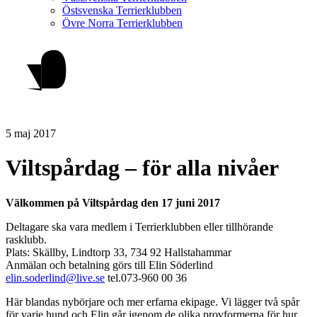
Östsvenska Terrierklubben
Övre Norra Terrierklubben
5 maj 2017
Viltspårdag – för alla nivåer
Välkommen på Viltspårdag den 17 juni 2017
Deltagare ska vara medlem i Terrierklubben eller tillhörande
rasklubb.
Plats: Skällby, Lindtorp 33, 734 92 Hallstahammar
Anmälan och betalning görs till Elin Söderlind
elin.soderlind@live.se
tel.073-960 00 36
Här blandas nybörjare och mer erfarna ekipage. Vi lägger två spår
för varje hund och Elin går igenom de olika provformerna för hur