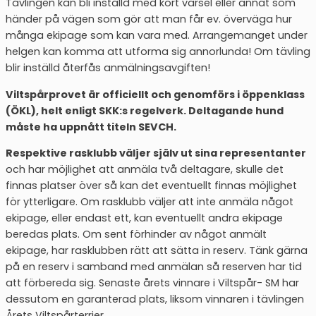
Tävlingen kan bli inställd med kort varsel eller annat som
händer på vägen som gör att man får ev. överväga hur
många ekipage som kan vara med. Arrangemanget under
helgen kan komma att utforma sig annorlunda! Om tävling
blir inställd återfås anmälningsavgiften!
Viltspårprovet är officiellt och genomförs i öppenklass
(ÖKL), helt enligt SKK:s regelverk. Deltagande hund
måste ha uppnått titeln SEVCH.
Respektive rasklubb väljer själv ut sina representanter
och har möjlighet att anmäla två deltagare, skulle det
finnas platser över så kan det eventuellt finnas möjlighet
för ytterligare. Om rasklubb väljer att inte anmäla något
ekipage, eller endast ett, kan eventuellt andra ekipage
beredas plats. Om sent förhinder av något anmält
ekipage, har rasklubben rätt att sätta in reserv. Tänk gärna
på en reserv i samband med anmälan så reserven har tid
att förbereda sig. Senaste årets vinnare i Viltspår- SM har
dessutom en garanterad plats, liksom vinnaren i tävlingen
Årets Viltspårterrier.