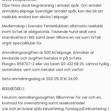
Obs! Finns dock begränsning i antalet spår. Om antalet
anmälda ekipage överstiger antalet spår, kan det bli att
rasklubb endast kan skicka 1 ekipage.
Medlemskap i Svenska Terrierklubben alternativ rasklubb
inom SvTeK är obligatorisk. Tävlande hund skall vara
stambokförd i SKK samt även tillhöra en ras som SvTeK
utgör specialklubb för.
Anmälningsavgiften är 500 kr/ekipage. Anmälan är
bindande och avgiften betalas in på SvTeKs:
Plusgiro 859707-2 eller via Swish 123 422 68 25. Lämna tydlig
avsändare: vem som betalat vad och varför!
Sista anmälningsdag är 2021 05 31 kl. 24.00
Anmäl här>>
Förutom anmälningsavgiften tillkommer för var och en,
kostnad för övernattning samt resekostnader.
Var och en bokar själv inkvartering. Förslag på inkvartering: I