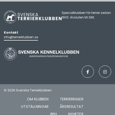
Specialklubben för terrier sedan
1903. Ansluten till
SKK
.
Kontakt
info@terrierklubben.se
© 2026 Svenska Terrierklubben
OM KLUBBEN
TERRIERRASER
UTSTÄLLNINGAR
ÅRSRESULTAT
BPH
NYHETER