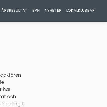
ÅRSRESULTAT
BPH
NYHETER
LOKALKLUBBAR
redaktören
de
r har
ltat och
har bidragit