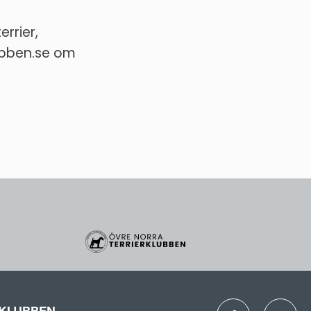
rrier,
lubben.se om