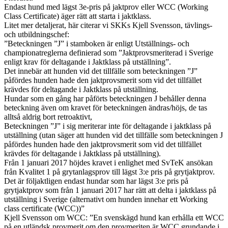
Endast hund med lägst 3e-pris på jaktprov eller WCC (Working
Class Certificate) äger rätt att starta i jaktklass.
Litet mer detaljerat, här citerar vi SKKs Kjell Svensson, tävlings-
och utbildningschef:
”Beteckningen ”J” i stamboken är enligt Utställnings- och
championatreglerna definierad som ”Jaktprovsmeriterad i Sverige
enligt krav för deltagande i Jaktklass på utställning”.
Det innebär att hunden vid det tillfälle som beteckningen ”J”
påfördes hunden hade den jaktprovsmerit som vid det tillfället
krävdes för deltagande i Jaktklass på utställning.
Hundar som en gång har påförts beteckningen J behåller denna
beteckning även om kravet för beteckningen ändras/höjs, de tas
alltså aldrig bort retroaktivt,
Beteckningen ”J” i sig meriterar inte för deltagande i jaktklass på
utställning (utan säger att hunden vid det tillfälle som beteckningen J
påfördes hunden hade den jaktprovsmerit som vid det tillfället
krävdes för deltagande i Jaktklass på utställning).
Från 1 januari 2017 höjdes kravet i enlighet med SvTeK ansökan
från Kvalitet 1 på grytanlagsprov till lägst 3:e pris på grytjaktprov.
Det är följaktligen endast hundar som har lägst 3:e pris på
grytjaktprov som från 1 januari 2017 har rätt att delta i jaktklass på
utställning i Sverige (alternativt om hunden innehar ett Working
class certificate (WCC))”
Kjell Svensson om WCC: ”En svenskägd hund kan erhålla ett WCC
på en utländsk provmerit om den provmeriten är WCC grundande i