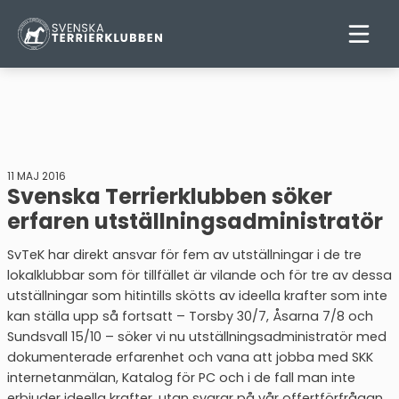
11 MAJ 2016
Svenska Terrierklubben söker
erfaren utställningsadministratör
SvTeK har direkt ansvar för fem av utställningar i de tre
lokalklubbar som för tillfället är vilande och för tre av dessa
utställningar som hitintills skötts av ideella krafter som inte
kan ställa upp så fortsatt – Torsby 30/7, Åsarna 7/8 och
Sundsvall 15/10 – söker vi nu utställningsadministratör med
dokumenterade erfarenhet och vana att jobba med SKK
internetanmälan, Katalog för PC och i de fall man inte
erbjuder ideella krafter, utan svarar på vår
offertförfrågan