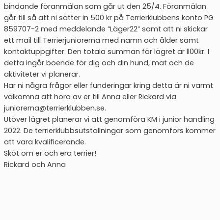
bindande föranmälan som går ut den 25/4. Föranmälan
går till så att ni sätter in 500 kr på Terrierklubbens konto PG
859707-2 med meddelande ”Läger22” samt att ni skickar
ett mail till Terrierjuniorerna med namn och ålder samt
kontaktuppgifter. Den totala summan för lägret är ll00kr. I
detta ingår boende för dig och din hund, mat och de
aktiviteter vi planerar.
Har ni några frågor eller funderingar kring detta är ni varmt
välkomna att höra av er till Anna eller Rickard via
juniorerna@terrierklubben.se.
Utöver lägret planerar vi att genomföra KM i junior handling
2022. De terrierklubbsutställningar som genomförs kommer
att vara kvalificerande.
Sköt om er och era terrier!
Rickard och Anna