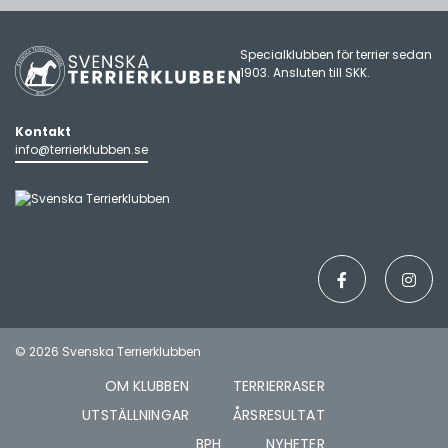
Specialklubben för terrier sedan
1903. Ansluten till
SKK
.
Kontakt
info@terrierklubben.se
© 2026 Svenska Terrierklubben
OM KLUBBEN
TERRIERRASER
UTSTÄLLNINGAR
ÅRSRESULTAT
BPH
NYHETER