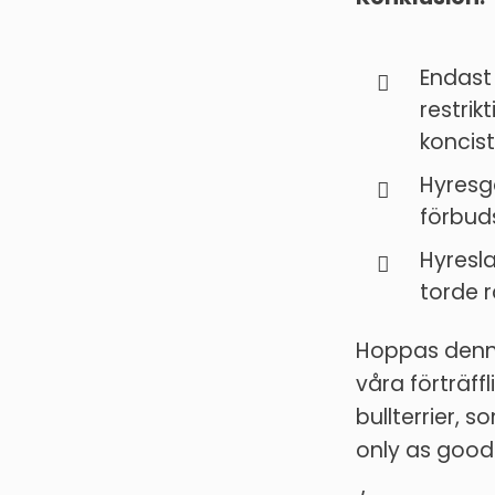
Endast 
restri
koncis
Hyresg
förbuds
Hyresla
torde 
Hoppas denna
våra förträff
bullterrier, s
only as good 