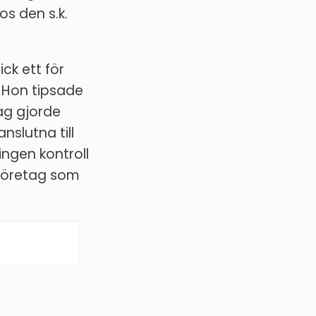
os den s.k.
ick ett för
 Hon tipsade
jag gjorde
slutna till
ingen kontroll
 företag som