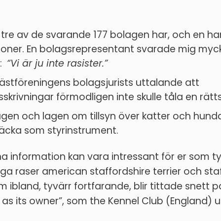
tre av de svarande 177 bolagen har, och en har
ktioner. En bolagsrepresentant svarade mig myc
t:
“Vi är ju inte rasister.”
ästföreningens bolagsjurists uttalande att
skrivningar förmodligen inte skulle tåla en rätts
gen och lagen om tillsyn över katter och hunda
räcka som styrinstrument.
 information kan vara intressant för er som t
liga raser american staffordshire terrier och sta
om ibland, tyvärr fortfarande, blir tittade snett p
as its owner”, som the Kennel Club (England) u