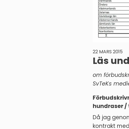
22 MARS 2015
Läs un
om förbudskr
SvTeKs medie
Förbudskrivn
hundraser / 
Då jag genom
kontrakt med 