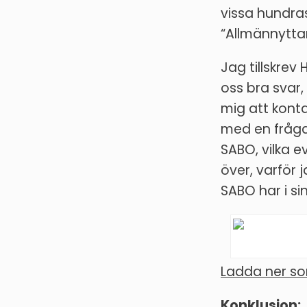
vissa hundrase
“Allmännytta
Jag tillskrev 
oss bra svar
mig att konta
med en fråga
SABO, vilka e
över, varför 
SABO har i s
Ladda ner s
Konklusion: