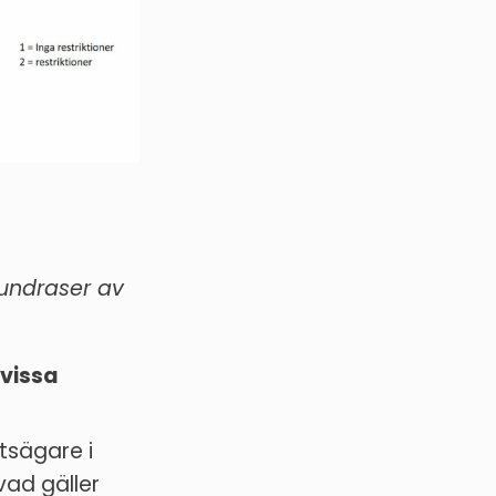
hundraser av
 vissa
tsägare i
vad gäller