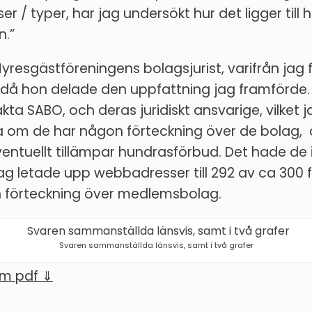
r / typer, har jag undersökt hur det ligger till h
n.”
Hyresgästföreningens bolagsjurist, varifrån jag f
, då hon delade den uppfattning jag framförde.
kta SABO, och deras juridiskt ansvarige, vilket 
 om de har någon förteckning över de bolag, an
ventuellt tillämpar hundrasförbud. Det hade de 
jag letade upp webbadresser till 292 av ca 300
in förteckning över medlemsbolag.
Svaren sammanställda länsvis, samt i två grafer
om pdf ⇓