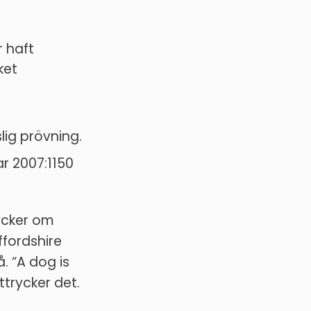
 haft
ket
lig prövning.
r 2007:1150
ycker om
ffordshire
å. “A dog is
ttrycker det.