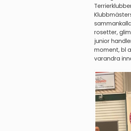
Terrierklubben
Klubbmästers
sammankalla
rosetter, gli
junior handle
moment, bl a 
varandra inn