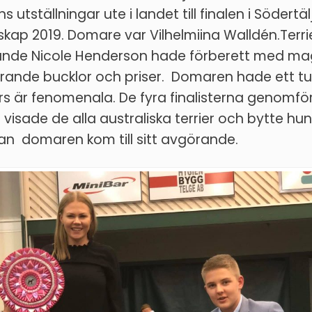
s utställningar ute i landet till finalen i Södertäl
kap 2019. Domare var Vilhelmiina Walldén.
Terr
nde Nicole Henderson hade förberett med mag
mrande bucklor och priser. Domaren hade ett tuf
rs är fenomenala. De fyra finalisterna genomfö
visade de alla australiska terrier och bytte h
an domaren kom till sitt avgörande.