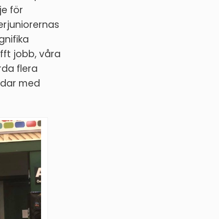
je för
ierjuniorernas
nifika
ft jobb, våra
rda flera
undar med