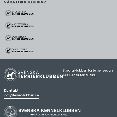
VÅRA LOKALKLUBBAR
Specialklubben för terrier sedan
1903. Ansluten till
SKK
.
Kontakt
info@terrierklubben.se