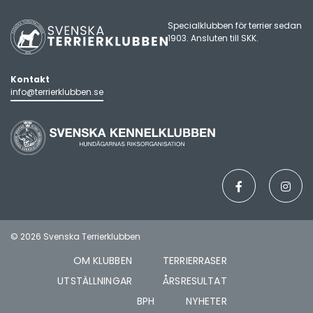
Specialklubben för terrier sedan
1903. Ansluten till
SKK
.
Kontakt
info@terrierklubben.se
© 2026 Svenska Terrierklubben
OM KLUBBEN
TERRIERRASER
UTSTÄLLNINGAR
ÅRSRESULTAT
BPH
NYHETER