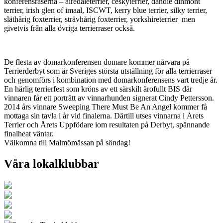
konferensraserna – airedaleterrier, ceskyterrier, dandie dinmont
terrier, irish glen of imaal, ISCWT, kerry blue terrier, silky terrier,
släthårig foxterrier, strävhårig foxterrier, yorkshireterrier men
givetvis från alla övriga terrierraser också.
De flesta av domarkonferensen domare kommer närvara på
Terrierderbyt som är Sveriges största utställning för alla terrierraser
och genomförs i kombination med domarkonferensens vart tredje år.
En härlig terrierfest som kröns av ett särskilt ärofullt BIS där
vinnaren får ett porträtt av vinnarhunden signerat Cindy Pettersson.
2014 års vinnare Sweeping There Must Be An Angel kommer få
mottaga sin tavla i år vid finalerna. Därtill utses vinnarna i Årets
Terrier och Årets Uppfödare iom resultaten på Derbyt, spännande
finalheat väntar.
Välkomna till Malmömässan på söndag!
Våra lokalklubbar