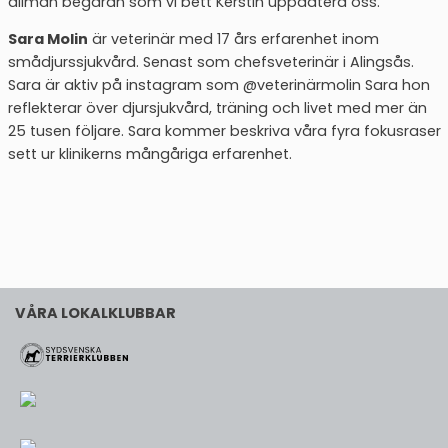
allmän begäran som vi bett Kerstin uppdatera oss.
Sara Molin
är veterinär med 17 års erfarenhet inom
smådjurssjukvård. Senast som chefsveterinär i Alingsås.
Sara är aktiv på instagram som @veterinärmolin Sara hon
reflekterar över djursjukvård, träning och livet med mer än
25 tusen följare. Sara kommer beskriva våra fyra fokusraser
sett ur klinikerns mångåriga erfarenhet.
VÅRA LOKALKLUBBAR