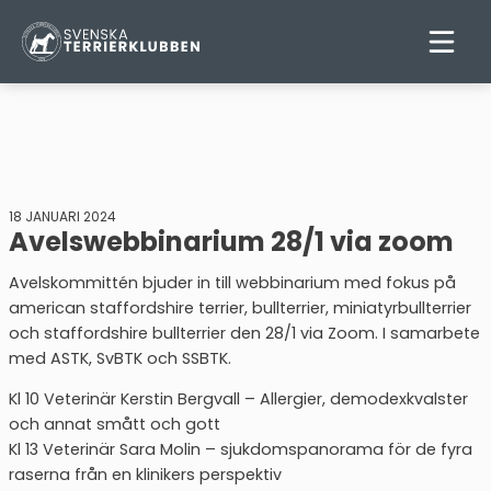
18 JANUARI 2024
Avelswebbinarium 28/1 via zoom
Avelskommittén bjuder in till webbinarium med fokus på
american staffordshire terrier, bullterrier, miniatyrbullterrier
och staffordshire bullterrier den 28/1 via Zoom. I samarbete
med ASTK, SvBTK och SSBTK.
Kl 10 Veterinär Kerstin Bergvall – Allergier, demodexkvalster
och annat smått och gott
Kl 13 Veterinär Sara Molin – sjukdomspanorama för de fyra
raserna från en klinikers perspektiv