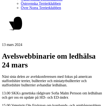
Östsvenska Terrierklubben
Övre Norra Terrierklubben
13 mars 2024
Avelswebbinarie om ledhälsa
24 mars
Näst sista delen av avelskonferensen med fokus på american
staffordshire terrier, bullterrier och miniatyrbullterrier och
staffordshire bullterrier avhandlar ledhälsan.
13.00 SKKs genetiska rådgivare Sofia Malm Persson om ledhälsan
och ger oss en update på HD- och ED-index
15.00 Veterinär Ole Frykman om korsbands- och armbågsproblem