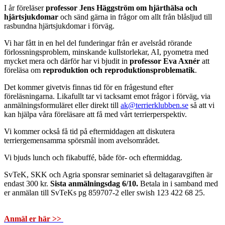
I år föreläser
professor Jens Häggström om hjärthälsa och
hjärtsjukdomar
och sänd gärna in frågor om allt från blåsljud till
rasbundna hjärtsjukdomar i förväg.
Vi har fått in en hel del funderingar från er avelsråd rörande
förlossningsproblem, minskande kullstorlekar, AI, pyometra med
mycket mera och därför har vi bjudit in
professor Eva Axnér
att
föreläsa om
reproduktion och reproduktionsproblematik
.
Det kommer givetvis finnas tid för en frågestund efter
föreläsningarna. Likafullt tar vi tacksamt emot frågor i förväg, via
anmälningsformuläret eller direkt till
ak@terrierklubben.se
så att vi
kan hjälpa våra föreläsare att få med vårt terrierperspektiv.
Vi kommer också få tid på eftermiddagen att diskutera
terriergemensamma spörsmål inom avelsområdet.
Vi bjuds lunch och fikabuffé, både för- och eftermiddag.
SvTeK, SKK och Agria sponsrar seminariet så deltagaravgiften är
endast 300 kr.
Sista anmälningsdag 6/10.
Betala in i samband med
er anmälan till SvTeKs pg 859707-2 eller swish 123 422 68 25.
Anmäl er här >>