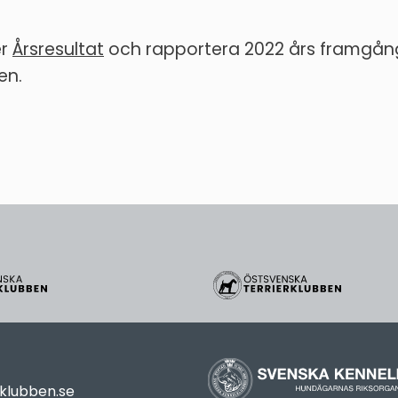
er
Årsresultat
och rapportera 2022 års framgång
en.
rklubben.se