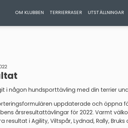
OM KLUBBEN
TERRIERRASER
UTSTÄLLNINGAR
022
ltat
it i någon hundsporttävling med din terrier un
orteringsformulären uppdaterade och öppna fö
bbens årsresultattävlingar för 2022. Varmt väl
 resultat i Agility, Viltspår, Lydnad, Rally, Bruks