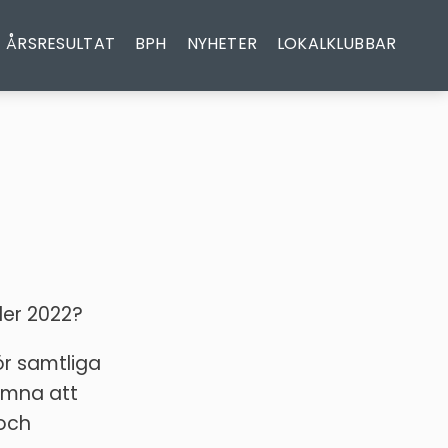
ÅRSRESULTAT
BPH
NYHETER
LOKALKLUBBAR
der 2022?
r samtliga
komna att
 och