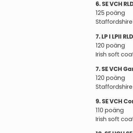
6. SE VCH RL
125 poäng
Staffordshire
7. LP I LPII 
120 poäng
Irish soft co
7. SE VCH G
120 poäng
Staffordshire
9. SE VCH C
110 poäng
Irish soft co