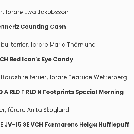
er, förare Ewa Jakobsson
atheriz Counting Cash
 bullterrier, förare Maria Thörnlund
 VCH Red Icon’s Eye Candy
fordshire terrier, förare Beatrice Wetterberg
LD A RLD F RLD N Footprints Special Morning
ier, förare Anita Skoglund
 SE JV-15 SE VCH Farmarens Helga Hufflepuff