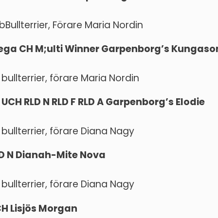
bBullterrier, Förare Maria Nordin
Mega CH M;ulti Winner Garpenborg’s Kungaso
bullterrier, förare Maria Nordin
E UCH RLD N RLD F RLD A Garpenborg’s Elodie
 bullterrier, förare Diana Nagy
LD N Dianah-Mite Nova
 bullterrier, förare Diana Nagy
CH Lisjös Morgan