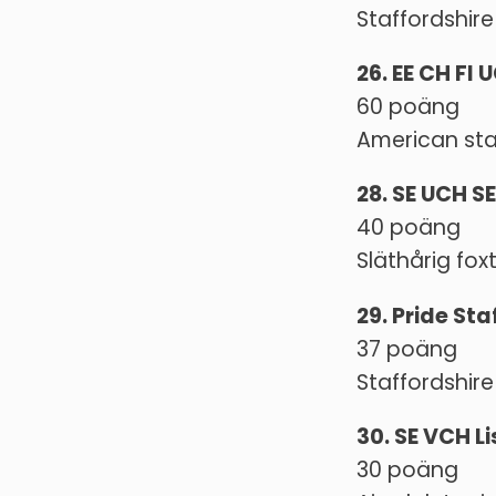
Staffordshire
26. EE CH FI
60 poäng
American staf
28. SE UCH S
40 poäng
Släthårig foxt
29. Pride Sta
37 poäng
Staffordshire
30. SE VCH Li
30 poäng