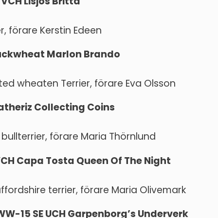
 VCH Lisjös Britta
er, förare Kerstin Edeen
Buckwheat Marlon Brando
ated wheaten Terrier, förare Eva Olsson
atheriz Collecting Coins
 bullterrier, förare Maria Thörnlund
 VCH Capa Tosta Queen Of The Night
fordshire terrier, förare Maria Olivemark
VWW-15 SE UCH Garpenborg’s Underverk