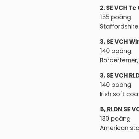
2. SE VCH Te
155 poäng
Staffordshire
3. SE VCH Wi
140 poäng
Borderterrier
3. SE VCH RL
140 poäng
Irish soft co
5, RLDN SE 
130 poäng
American staf