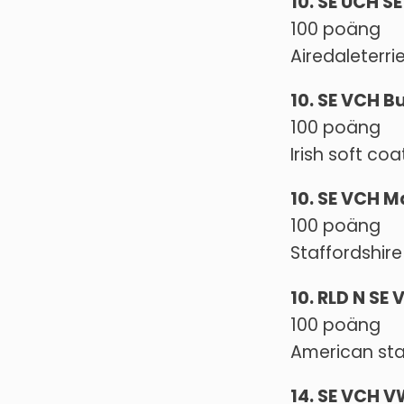
10. SE UCH SE
100 poäng
Airedaleterri
10. SE VCH 
100 poäng
Irish soft co
10. SE VCH M
100 poäng
Staffordshire
10. RLD N SE
100 poäng
American staf
14. SE VCH 