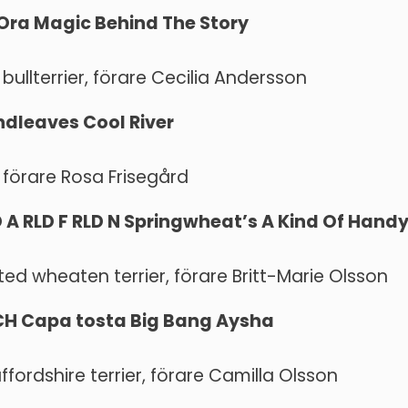
 Ora Magic Behind The Story
 bullterrier, förare Cecilia Andersson
ndleaves Cool River
, förare Rosa Frisegård
D A RLD F RLD N Springwheat’s A Kind Of Hand
ated wheaten terrier, förare Britt-Marie Olsson
VCH Capa tosta Big Bang Aysha
fordshire terrier, förare Camilla Olsson