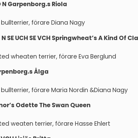
D N Garpenborg.s Riola
 bullterrier, förare Diana Nagy
RLD N SE UCH SE VCH Springwheat’s A Kind Of Cl
ated wheaten terrier, förare Eva Berglund
arpenborg.s Ålga
 bullterrier, förare Maria Nordin &Diana Nagy
onor’s Odette The Swan Queen
ated weaten terrier, förare Hasse Ehlert