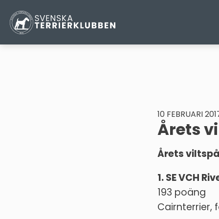
10 FEBRUARI 201
Årets vi
Årets viltspå
1. SE VCH Ri
193 poäng
Cairnterrier