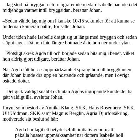
– Jag stod på bryggan och fotograferade medan Isabelle badade i det
midjehöga vattnet intill bryggsidan, berättar Johan.
–Sedan vände jag mig om i kanske 10-15 sekunder för att kunna se
bilderna i kameran bättre, fortsätter Johan.
Under tiden hade Isabelle dragit sig ut längs med bryggan och sedan
släppt taget. Då hon inte längre bottnade åkte hon ner under ytan.
– Plötsligt skrek Agda till och började sedan bita mig i benet, vilket
hon aldrig gjort tidigare, berättar Johan.
När Agda fått husses uppmärksamhet sprang hon till bryggkanten
där Johan kunde dra upp en hostande och gråtande, men i övrigt
oskadd dotter.
– Det gick väldigt snabbt och utan Agdas ingripande kunde det ha
gått väldigt illa, avslutar Johan.
Juryn, som bestod av Annika Klang, SKK, Hans Rosenberg, SKK,
Ulf Uddman, SKK samt Magnus Berglin, Agria Djurförsäkring,
motiverade sitt beslut så här:
Agda har tagit ett betydelsefullt initiativ genom att
påkalla husses uppmärksamhet när dottern Isabelle höll